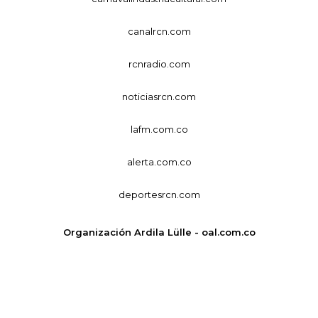
canalrcn.com
rcnradio.com
noticiasrcn.com
lafm.com.co
alerta.com.co
deportesrcn.com
Organización Ardila Lülle - oal.com.co