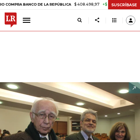
$ 408.498,97
+$ 8.753,81
+2,19%
A BANCO DE LA REPÚBLICA
TASA
SUSCRÍBASE