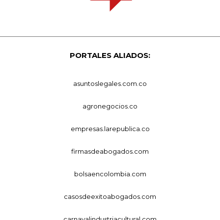
PORTALES ALIADOS:
asuntoslegales.com.co
agronegocios.co
empresas.larepublica.co
firmasdeabogados.com
bolsaencolombia.com
casosdeexitoabogados.com
carnavalindustriacultural.com