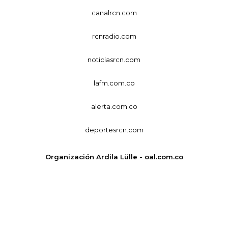
canalrcn.com
rcnradio.com
noticiasrcn.com
lafm.com.co
alerta.com.co
deportesrcn.com
Organización Ardila Lülle - oal.com.co