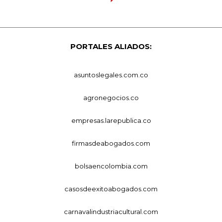
PORTALES ALIADOS:
asuntoslegales.com.co
agronegocios.co
empresas.larepublica.co
firmasdeabogados.com
bolsaencolombia.com
casosdeexitoabogados.com
carnavalindustriacultural.com