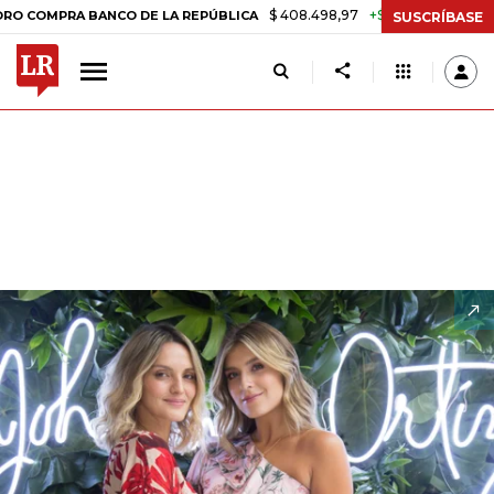
$ 408.498,97
+$ 8.753,81
+2,19%
BANCO DE LA REPÚBLICA
TASA 
SUSCRÍBASE