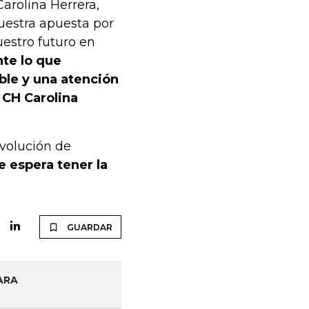
arolina Herrera,
nuestra apuesta por
uestro futuro en
te lo que
able y una atención
 CH Carolina
evolución de
e espera tener la
GUARDAR
ARA