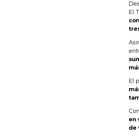
Des
El 
con
tre
Asi
ent
sum
más
El 
más
tam
Con
en 
de 