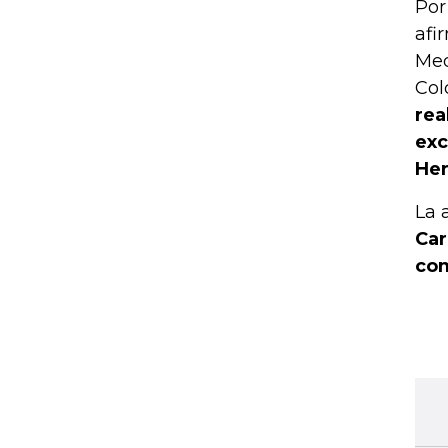
Por
afi
Med
Col
rea
exc
Her
La 
Car
co