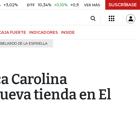
SUSCRÍBASE
%
10,34%
+0,10%
+0,98%
$ 416,96
+$ 0,05
+0,01%
DTF
UVR
VER MÁS
CAJA FUERTE
INDICADORES
INSIDE
BELARDO DE LA ESPRIELLA
a Carolina
ueva tienda en El