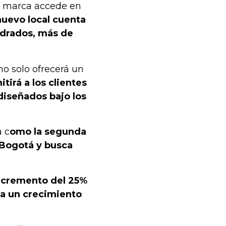
la marca accede en
nuevo local cuenta
drados, más de
o solo ofrecerá un
tirá a los clientes
diseñados bajo los
a c
omo la segunda
 Bogotá y busca
ncremento del 25%
era un crecimiento