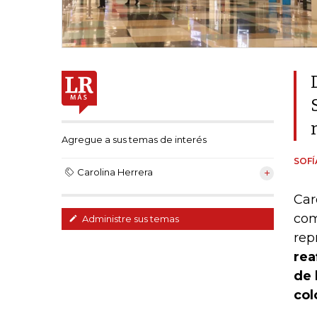
Agregue a sus temas de interés
SOFÍ
Carolina Herrera
Car
com
Administre sus temas
rep
rea
de 
col