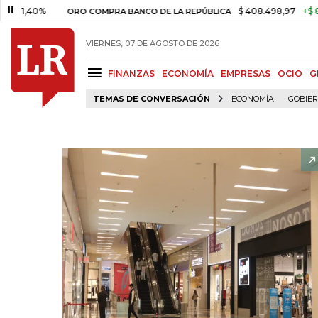
0%
$ 408.498,97
+$ 8.753,81
ORO COMPRA BANCO DE LA REPÚBLICA
VIERNES, 07 DE AGOSTO DE 2026
FINANZAS
ECONOMÍA
EMPRESAS
OCIO
G
TEMAS DE CONVERSACIÓN
ECONOMÍA
GOBIE