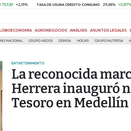
+2,19%
29,66%
+0,87%
+3,02
TASA DE USURA CRÉDITO CONSUMO
LOBOECONOMÍA
AGRONEGOCIOS
ANÁLISIS
ASUNTOS LEGALES
RNO NACIONAL
GRUPO ARGOS
ODINSA
HOGAR
GRUPO NUTRESA
A
ENTRETENIMIENTO
La reconocida marc
Herrera inauguró n
Tesoro en Medellín