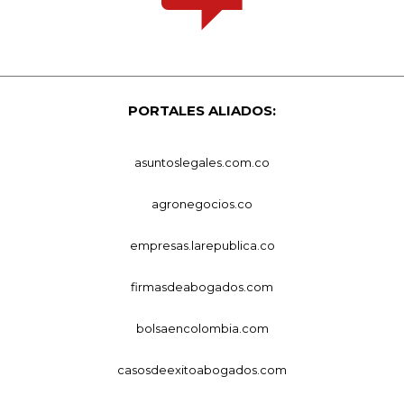
PORTALES ALIADOS:
asuntoslegales.com.co
agronegocios.co
empresas.larepublica.co
firmasdeabogados.com
bolsaencolombia.com
casosdeexitoabogados.com