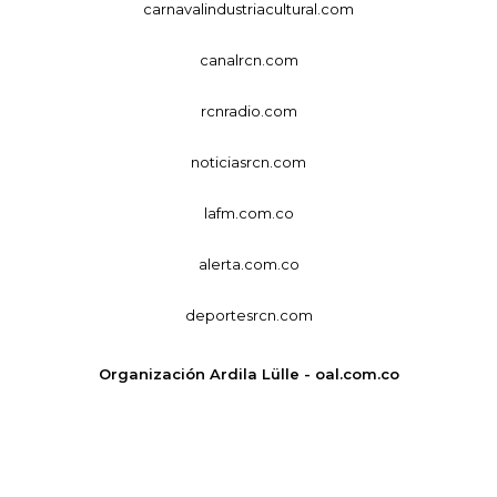
carnavalindustriacultural.com
canalrcn.com
rcnradio.com
noticiasrcn.com
lafm.com.co
alerta.com.co
deportesrcn.com
Organización Ardila Lülle - oal.com.co