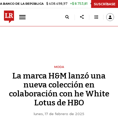
$ 408.498,97
+$ 8.753,81
+2,19%
DE LA REPÚBLICA
TASA DE USU
SUSCRÍBASE
MODA
La marca H&M lanzó una
nueva colección en
colaboración con he White
Lotus de HBO
lunes, 17 de febrero de 2025