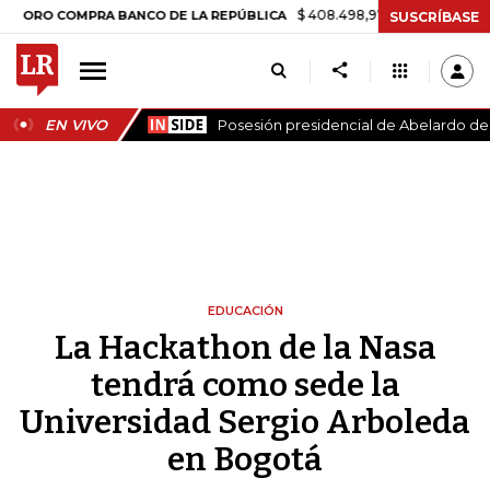
$ 408.498,97
+$ 8.753,81
+2,19%
OMPRA BANCO DE LA REPÚBLICA
SUSCRÍBASE
EN VIVO
Posesión presidencial de Abelardo de l
EDUCACIÓN
La Hackathon de la Nasa
tendrá como sede la
Universidad Sergio Arboleda
en Bogotá