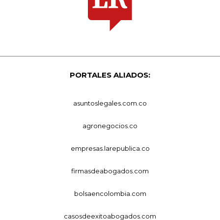
PORTALES ALIADOS:
asuntoslegales.com.co
agronegocios.co
empresas.larepublica.co
firmasdeabogados.com
bolsaencolombia.com
casosdeexitoabogados.com