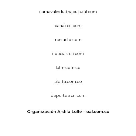
carnavalindustriacultural.com
canalrcn.com
rcnradio.com
noticiasrcn.com
lafm.com.co
alerta.com.co
deportesrcn.com
Organización Ardila Lülle - oal.com.co