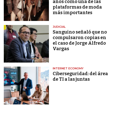
años como una de las
plataformas de moda
más importantes
JUDICIAL
Sanguino señaló que no
compulsaron copias en
el caso de Jorge Alfredo
Vargas
INTERNET ECONOMY
Ciberseguridad: del área
de TI a las juntas