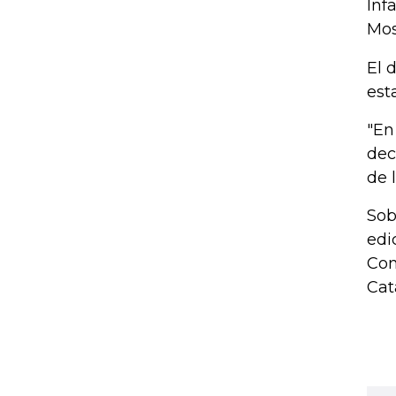
Inf
Mos
El 
est
"En
dec
de 
Sob
edi
Con
Cat