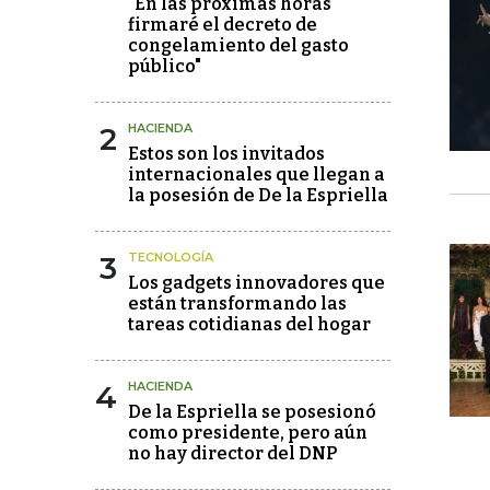
"En las próximas horas
firmaré el decreto de
congelamiento del gasto
público"
2
HACIENDA
Estos son los invitados
internacionales que llegan a
la posesión de De la Espriella
3
TECNOLOGÍA
Los gadgets innovadores que
están transformando las
tareas cotidianas del hogar
4
HACIENDA
De la Espriella se posesionó
como presidente, pero aún
no hay director del DNP