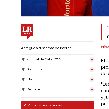
CÉSA
Agregue a sus temas de interés
Mundial de Catar 2022
El 
pró
Gianni Infantino
de 
Fifa
"La
Deporte
con
y j
pre
Administre sus temas