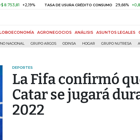
,81
+2,19%
29,66%
+0,87%
+3
TASA DE USURA CRÉDITO CONSUMO
LOBOECONOMÍA
AGRONEGOCIOS
ANÁLISIS
ASUNTOS LEGALES
RNO NACIONAL
GRUPO ARGOS
ODINSA
HOGAR
GRUPO NUTRESA
A
DEPORTES
La Fifa confirmó qu
Catar se jugará dur
2022