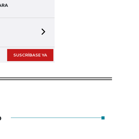
ARA
Next slide
SUSCRÍBASE YA
O