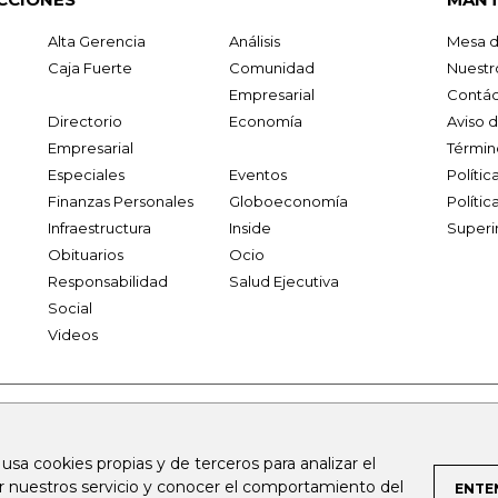
Alta Gerencia
Análisis
Mesa d
Caja Fuerte
Comunidad
Nuestr
Empresarial
Contác
Directorio
Economía
Aviso 
Empresarial
Términ
Especiales
Eventos
Políti
Finanzas Personales
Globoeconomía
Polític
Infraestructura
Inside
Superi
Obituarios
Ocio
Responsabilidad
Salud Ejecutiva
Social
Videos
.larepublica.co
firmasdeabogados.com
bolsaencolombia.com
 usa cookies propias y de terceros para analizar el
al.com
canalrcn.com
rcnradio.com
noticiasrcn.com
lafm.c
ar nuestros servicio y conocer el comportamiento del
ENTE