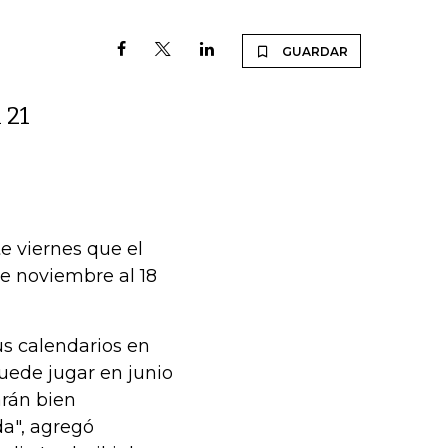
GUARDAR
 21
te viernes que el
de noviembre al 18
us calendarios en
puede jugar en junio
arán bien
da", agregó