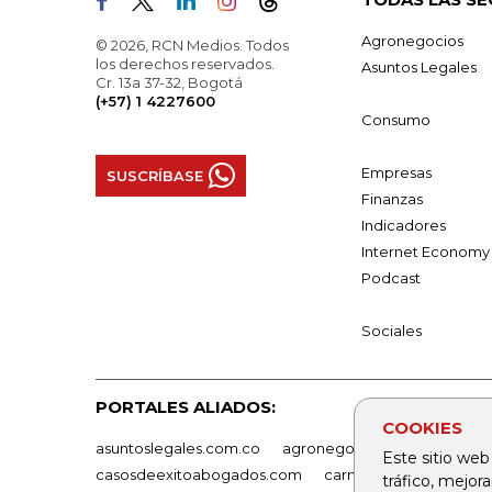
Agronegocios
© 2026, RCN Medios. Todos
los derechos reservados.
Asuntos Legales
Cr. 13a 37-32, Bogotá
(+57) 1 4227600
Consumo
Empresas
SUSCRÍBASE
Finanzas
Indicadores
Internet Economy
Podcast
Sociales
PORTALES ALIADOS:
COOKIES
asuntoslegales.com.co
agronegocios.co
empresas
Este sitio web
casosdeexitoabogados.com
carnavalindustriacultur
tráfico, mejor