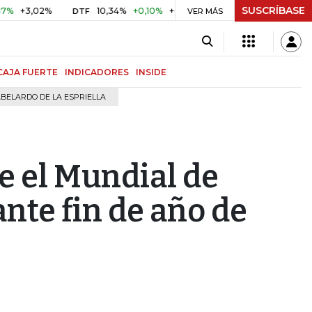
SUSCRÍBASE
,02%
10,34%
+0,10%
+0,98%
$ 416,96
+$ 0,05
+0,0
DTF
VER MÁS
UVR
CAJA FUERTE
INDICADORES
INSIDE
BELARDO DE LA ESPRIELLA
e el Mundial de
ante fin de año de