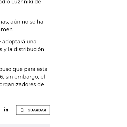
adio Luzhniki de
chas, aún no se ha
tamen.
e adoptará una
 y la distribución
puso que para esta
6, sin embargo, el
s organizadores de
GUARDAR