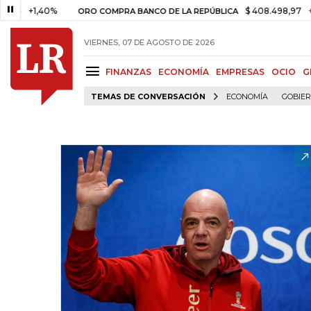
+1,40%
$ 408.498,97
+$ 8.753
ORO COMPRA BANCO DE LA REPÚBLICA
VIERNES, 07 DE AGOSTO DE 2026
FINANZAS
ECONOMÍA
EMPRESAS
OCIO
G
TEMAS DE CONVERSACIÓN
ECONOMÍA
GOBIE