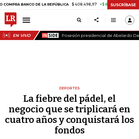
$ 408.498,97
+$ 8.753,81
+2,19%
BANCO DE LA REPÚBLICA
TASA 
SUSCRÍBASE
EN VIVO
Posesión presidencial de Abelardo De 
DEPORTES
La fiebre del pádel, el
negocio que se triplicará en
cuatro años y conquistará los
fondos