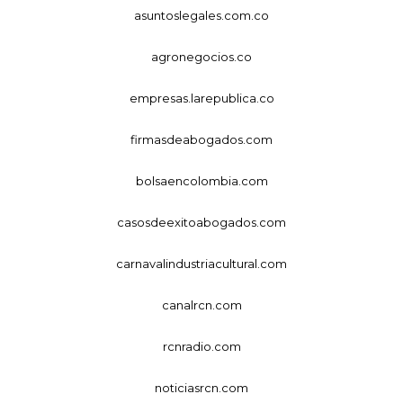
asuntoslegales.com.co
agronegocios.co
empresas.larepublica.co
firmasdeabogados.com
bolsaencolombia.com
casosdeexitoabogados.com
carnavalindustriacultural.com
canalrcn.com
rcnradio.com
noticiasrcn.com