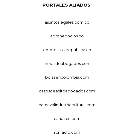
PORTALES ALIADOS:
asuntoslegales.com.co
agronegocios.co
empresas.larepublica.co
firmasdeabogados.com
bolsaencolombia.com
casosdeexitoabogados.com
carnavalindustriacultural.com
canalrcn.com
rcnradio.com