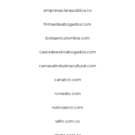
empresas.larepublica.co
firmasdeabogados.com
bolsaencolombia.com
casosdeexitoabogados.com
carnavalindustriacultural.com
canalrcn.com
rcnradio.com
noticiasrcn.com
lafm.com.co
alerta.com.co