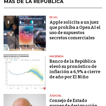
MÁS DE LA REPÚBLICA
EE.UU.
Apple solicita a un juez
que prohíba a OpenAI el
uso de supuestos
secretos comerciales
HACIENDA
Banco de la República
elevó su pronóstico de
inflación a 6,9% a cierre
de año por El Niño
JUDICIAL
Consejo de Estado
suspende designación