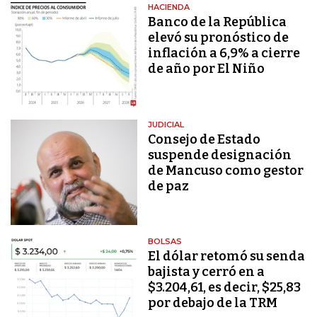
HACIENDA
Banco de la República
elevó su pronóstico de
inflación a 6,9% a cierre
de año por El Niño
JUDICIAL
Consejo de Estado
suspende designación
de Mancuso como gestor
de paz
BOLSAS
El dólar retomó su senda
bajista y cerró en a
$3.204,61, es decir, $25,83
por debajo de la TRM