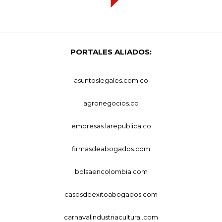
PORTALES ALIADOS:
asuntoslegales.com.co
agronegocios.co
empresas.larepublica.co
firmasdeabogados.com
bolsaencolombia.com
casosdeexitoabogados.com
carnavalindustriacultural.com