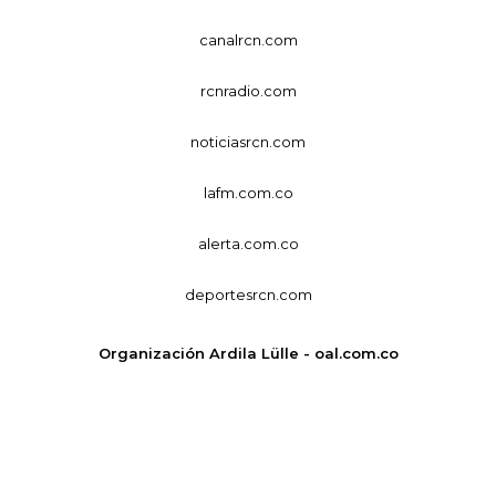
canalrcn.com
rcnradio.com
noticiasrcn.com
lafm.com.co
alerta.com.co
deportesrcn.com
Organización Ardila Lülle - oal.com.co