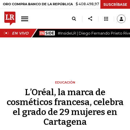
$ 408.498,97
+$ 8.753,81
+2,19%
OMPRA BANCO DE LA REPÚBLICA
SUSCRÍBASE
EN VIVO
#InsideLR | Diego Fernando Prieto Riv
EDUCACIÓN
L’Oréal, la marca de
cosméticos francesa, celebra
el grado de 29 mujeres en
Cartagena