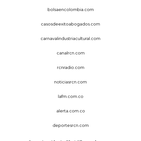
bolsaencolombia.com
casosdeexitoabogados.com
carnavalindustriacultural.com
canalrcn.com
rcnradio.com
noticiasrcn.com
lafm.com.co
alerta.com.co
deportesrcn.com