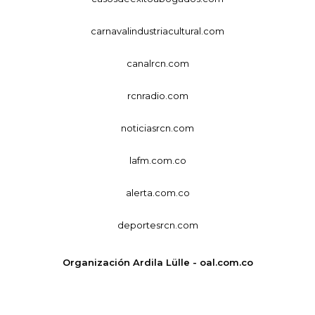
carnavalindustriacultural.com
canalrcn.com
rcnradio.com
noticiasrcn.com
lafm.com.co
alerta.com.co
deportesrcn.com
Organización Ardila Lülle - oal.com.co