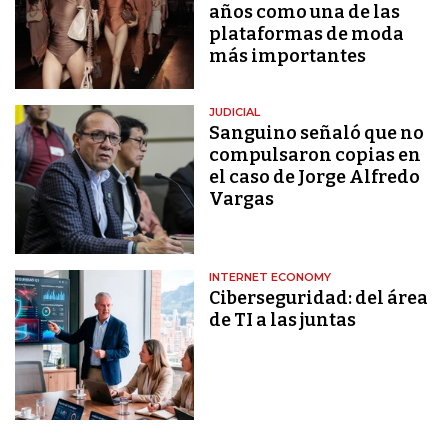
años como una de las
plataformas de moda
más importantes
JUDICIAL
Sanguino señaló que no
compulsaron copias en
el caso de Jorge Alfredo
Vargas
INTERNET ECONOMY
Ciberseguridad: del área
de TI a las juntas