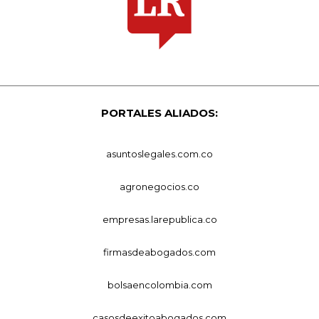
PORTALES ALIADOS:
asuntoslegales.com.co
agronegocios.co
empresas.larepublica.co
firmasdeabogados.com
bolsaencolombia.com
casosdeexitoabogados.com