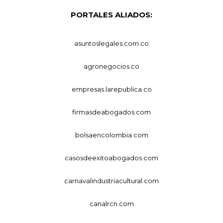
PORTALES ALIADOS:
asuntoslegales.com.co
agronegocios.co
empresas.larepublica.co
firmasdeabogados.com
bolsaencolombia.com
casosdeexitoabogados.com
carnavalindustriacultural.com
canalrcn.com