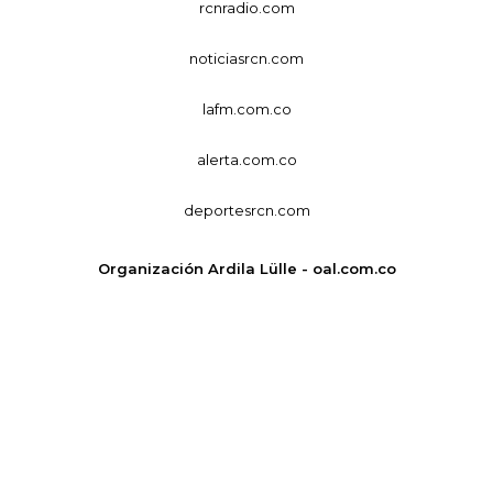
rcnradio.com
noticiasrcn.com
lafm.com.co
alerta.com.co
deportesrcn.com
Organización Ardila Lülle - oal.com.co