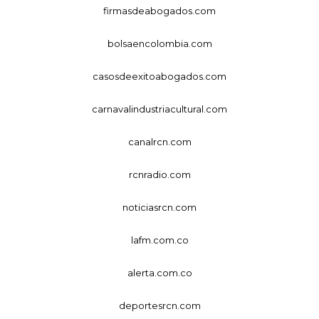
firmasdeabogados.com
bolsaencolombia.com
casosdeexitoabogados.com
carnavalindustriacultural.com
canalrcn.com
rcnradio.com
noticiasrcn.com
lafm.com.co
alerta.com.co
deportesrcn.com