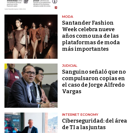
MODA
Santander Fashion
Week celebra nueve
años como una de las
plataformas de moda
más importantes
JUDICIAL
Sanguino señaló que no
compulsaron copias en
el caso de Jorge Alfredo
Vargas
INTERNET ECONOMY
Ciberseguridad: del área
de TI a las juntas