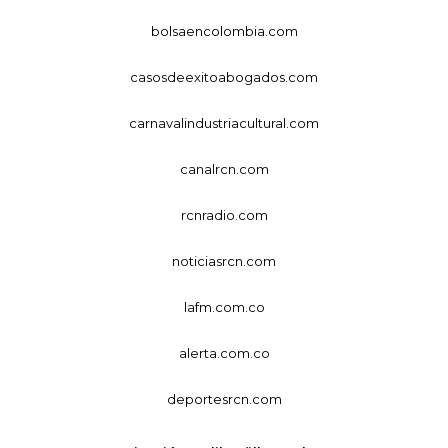
bolsaencolombia.com
casosdeexitoabogados.com
carnavalindustriacultural.com
canalrcn.com
rcnradio.com
noticiasrcn.com
lafm.com.co
alerta.com.co
deportesrcn.com