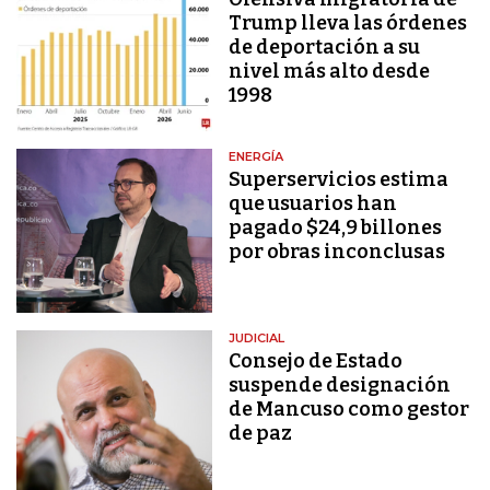
Trump lleva las órdenes
de deportación a su
nivel más alto desde
1998
ENERGÍA
Superservicios estima
que usuarios han
pagado $24,9 billones
por obras inconclusas
JUDICIAL
Consejo de Estado
suspende designación
de Mancuso como gestor
de paz