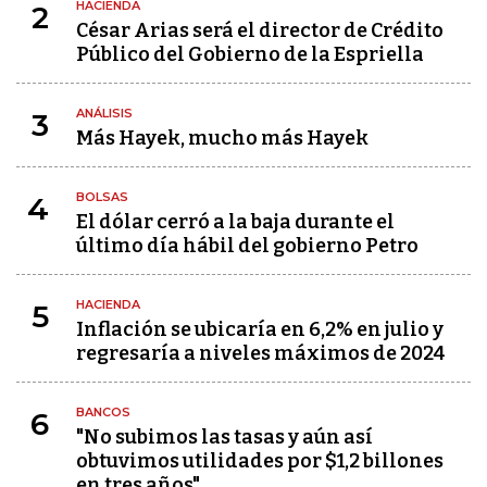
HACIENDA
2
César Arias será el director de Crédito
Público del Gobierno de la Espriella
ANÁLISIS
3
Más Hayek, mucho más Hayek
BOLSAS
4
El dólar cerró a la baja durante el
último día hábil del gobierno Petro
HACIENDA
5
Inflación se ubicaría en 6,2% en julio y
regresaría a niveles máximos de 2024
BANCOS
6
"No subimos las tasas y aún así
obtuvimos utilidades por $1,2 billones
en tres años"