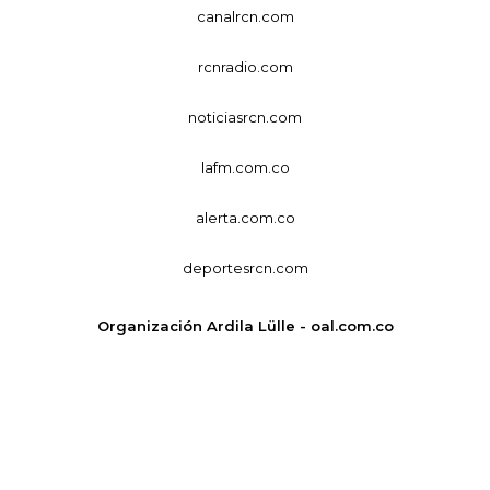
canalrcn.com
rcnradio.com
noticiasrcn.com
lafm.com.co
alerta.com.co
deportesrcn.com
Organización Ardila Lülle - oal.com.co