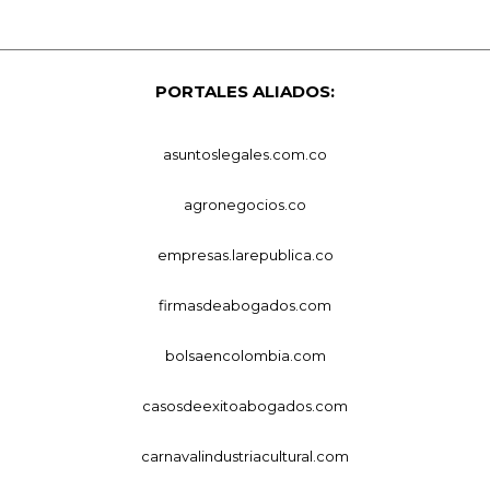
PORTALES ALIADOS:
asuntoslegales.com.co
agronegocios.co
empresas.larepublica.co
firmasdeabogados.com
bolsaencolombia.com
casosdeexitoabogados.com
carnavalindustriacultural.com