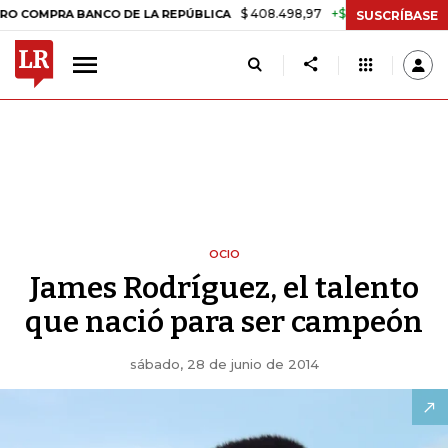
$ 408.498,97
+$ 8.753,81
+2,19%
RA BANCO DE LA REPÚBLICA
TAS
SUSCRÍBASE
OCIO
James Rodríguez, el talento
que nació para ser campeón
sábado, 28 de junio de 2014