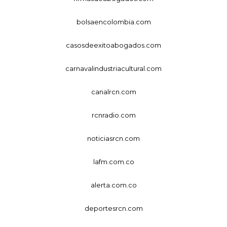
bolsaencolombia.com
casosdeexitoabogados.com
carnavalindustriacultural.com
canalrcn.com
rcnradio.com
noticiasrcn.com
lafm.com.co
alerta.com.co
deportesrcn.com