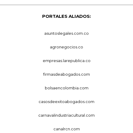
PORTALES ALIADOS:
asuntoslegales.com.co
agronegocios.co
empresas.larepublica.co
firmasdeabogados.com
bolsaencolombia.com
casosdeexitoabogados.com
carnavalindustriacultural.com
canalrcn.com