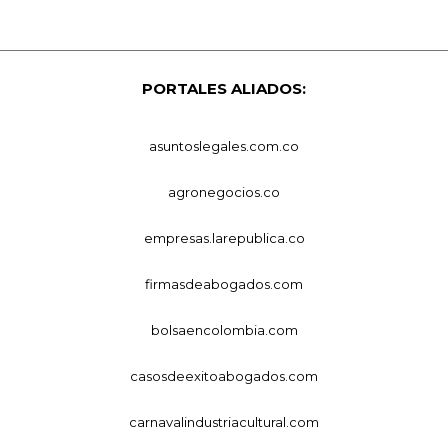
PORTALES ALIADOS:
asuntoslegales.com.co
agronegocios.co
empresas.larepublica.co
firmasdeabogados.com
bolsaencolombia.com
casosdeexitoabogados.com
carnavalindustriacultural.com