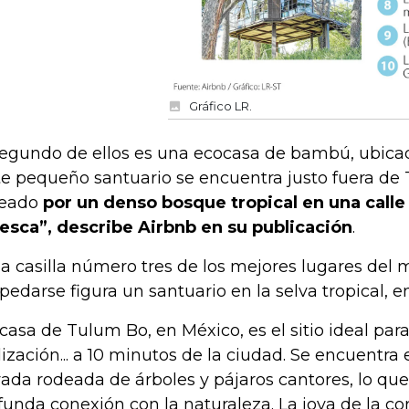
Gráfico LR.
segundo de ellos es una ecocasa de bambú, ubica
te pequeño santuario se encuentra justo fuera de
deado
por un denso bosque tropical en una calle 
resca”, describe Airbnb en su publicación
.
la casilla número tres de los mejores lugares del
pedarse figura un santuario en la selva tropical, 
 casa de Tulum Bo, en México, es el sitio ideal para
ilización... a 10 minutos de la ciudad. Se encuentra
vada rodeada de árboles y pájaros cantores, lo qu
funda conexión con la naturaleza. La joya de la co