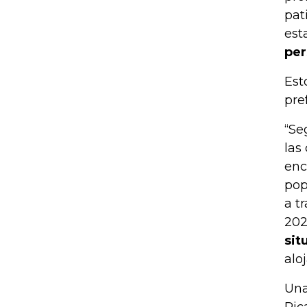
pat
est
per
Est
pre
“Se
las
enc
pop
a t
202
sit
alo
Una
Ric