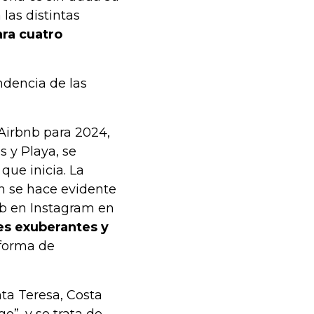
 las distintas
ra cuatro
ndencia de las
Airbnb para 2024,
s y Playa, se
que inicia. La
n se hace evidente
nb en Instagram en
es exuberantes y
aforma de
nta Teresa, Costa
o”, y se trata de