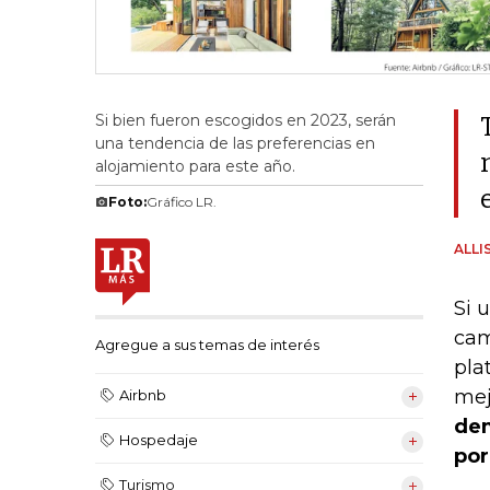
Si bien fueron escogidos en 2023, serán
una tendencia de las preferencias en
alojamiento para este año.
Foto:
Gráfico LR.
ALLI
Si 
cam
Agregue a sus temas de interés
pla
mej
Airbnb
dem
Hospedaje
por
Turismo