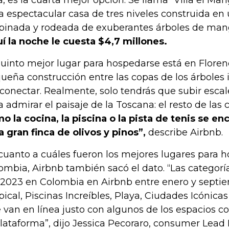
a espectacular casa de tres niveles construida en 
inada y rodeada de exuberantes árboles de mang
í la noche le cuesta $4,7 millones.
quinto mejor lugar para hospedarse está en Florenci
ueña construcción entre las copas de los árboles 
conectar. Realmente, solo tendrás que subir escal
a admirar el paisaje de la Toscana: el resto de la
o la cocina, la piscina o la pista de tenis se e
a gran finca de olivos y pinos”,
describe Airbnb.
cuanto a cuáles fueron los mejores lugares para 
ombia, Airbnb también sacó el dato. “Las categor
 2023 en Colombia en Airbnb entre enero y septie
pical, Piscinas Increíbles, Playa, Ciudades Icónicas 
 van en línea justo con algunos de los espacios 
plataforma”, dijo Jessica Pecoraro, consumer Lead