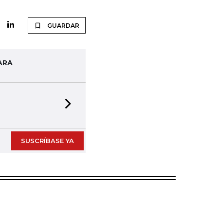
GUARDAR
ARA
Next slide
SUSCRÍBASE YA