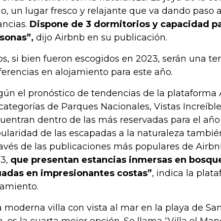
io, un lugar fresco y relajante que va dando paso a
ancias.
Dispone de 3 dormitorios y capacidad pa
sonas”,
dijo Airbnb en su publicación.
os, si bien fueron escogidos en 2023, serán una te
ferencias en alojamiento para este año.
gún el pronóstico de tendencias de la plataforma 
 categorías de Parques Nacionales, Vistas Increíble
uentran dentro de las más reservadas para el año 
ularidad de las escapadas a la naturaleza tambié
ravés de las publicaciones más populares de Airb
3,
que presentan estancias inmersas en bosqu
uadas en impresionantes costas”
, indica la plat
jamiento.
 moderna villa con vista al mar en la playa de Sa
a, es la cuarta mejor opción. Se llama “Villa el Mang