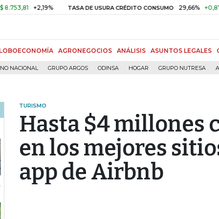
1
+2,19%
29,66%
+0,87%
+3,
TASA DE USURA CRÉDITO CONSUMO
LOBOECONOMÍA
AGRONEGOCIOS
ANÁLISIS
ASUNTOS LEGALES
RNO NACIONAL
GRUPO ARGOS
ODINSA
HOGAR
GRUPO NUTRESA
A
TURISMO
Hasta $4 millones 
en los mejores sitio
app de Airbnb