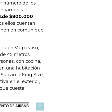
or número de los
tinoamérica
desde $800.000
s ellos cuentan
tienen en común que
tra en Valparaíso,
s de 45 metros
sonas, con cocina,
 en una habitación
 Su cama King Size,
iva en el exterior,
 que cuesta