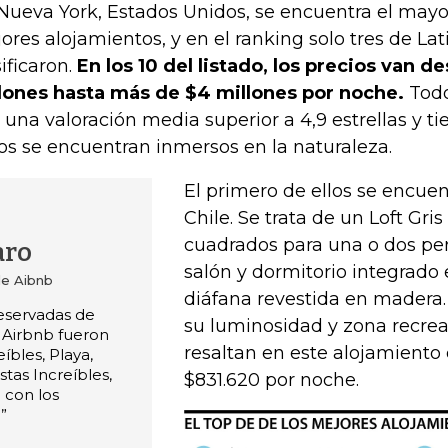
Nueva York, Estados Unidos, se encuentra el may
ores alojamientos, y en el ranking solo tres de La
sificaron.
En los 10 del listado, los precios van 
lones hasta más de $4 millones por noche.
Todo
 una valoración media superior a 4,9 estrellas y 
os se encuentran inmersos en la naturaleza.
El primero de ellos se encuen
Chile. Se trata de un Loft Gri
cuadrados para una o dos per
aro
salón y dormitorio integrado
e Aibnb
diáfana revestida en madera.
reservadas de
su luminosidad y zona recreat
 Airbnb fueron
resaltan en este alojamiento
eíbles, Playa,
stas Increíbles,
$831.620 por noche.
 con los
”