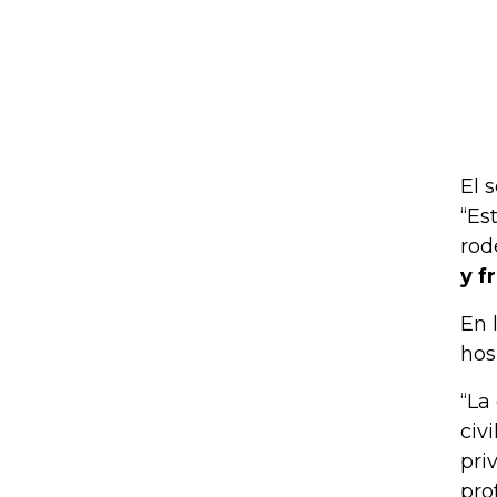
El 
“Es
ro
y f
En 
hos
“La
civ
pri
pro