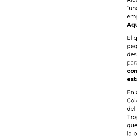
“un
emp
Aqu
El 
peq
des
par
com
est
En 
Col
del
Tro
que
la 