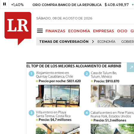
,40%
$ 408.498,97
+$ 8.753,8
ORO COMPRA BANCO DE LA REPÚBLICA
SÁBADO, 08 DE AGOSTO DE 2026
FINANZAS
ECONOMÍA
EMPRESAS
OCIO
G
TEMAS DE CONVERSACIÓN
ECONOMÍA
GOBIE