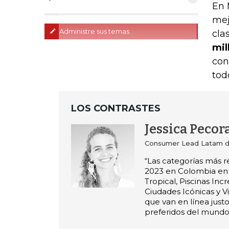
En 
mej
Administre sus temas
cla
mil
con
tod
LOS CONTRASTES
Jessica Pecor
Consumer Lead Latam d
“Las categorías más 
2023 en Colombia en
Tropical, Piscinas Incr
Ciudades Icónicas y Vi
que van en línea justo
preferidos del mundo