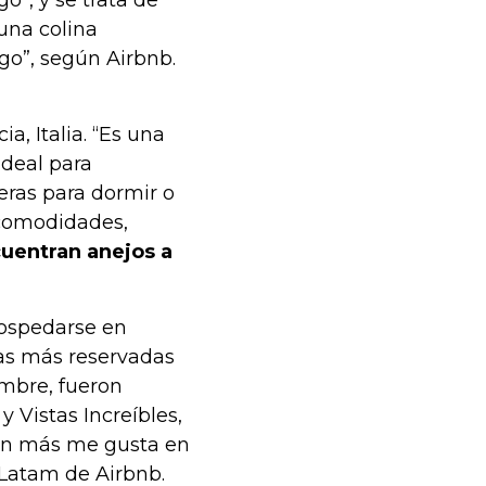
una colina
o”, según Airbnb.
a, Italia. “Es una
ideal para
eras para dormir o
s comodidades,
ncuentran anejos a
hospedarse en
ías más reservadas
mbre, fueron
y Vistas Increíbles,
con más me gusta en
 Latam de Airbnb.