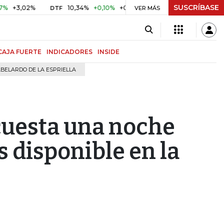
SUSCRÍBASE
02%
10,34%
+0,10%
+0,98%
$ 416,96
+$ 0,05
+0,01
DTF
UVR
VER MÁS
CAJA FUERTE
INDICADORES
INSIDE
BELARDO DE LA ESPRIELLA
cuesta una noche
s disponible en la