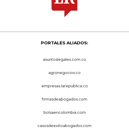
PORTALES ALIADOS:
asuntoslegales.com.co
agronegocios.co
empresas.larepublica.co
firmasdeabogados.com
bolsaencolombia.com
casosdeexitoabogados.com