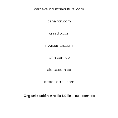
carnavalindustriacultural.com
canalrcn.com
rcnradio.com
noticiasrcn.com
lafm.com.co
alerta.com.co
deportesrcn.com
Organización Ardila Lülle - oal.com.co