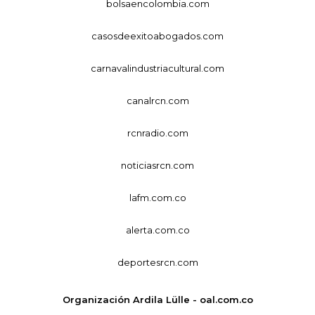
bolsaencolombia.com
casosdeexitoabogados.com
carnavalindustriacultural.com
canalrcn.com
rcnradio.com
noticiasrcn.com
lafm.com.co
alerta.com.co
deportesrcn.com
Organización Ardila Lülle - oal.com.co