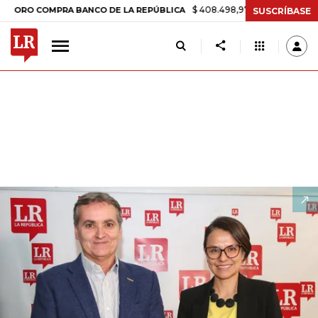
$ 408.498,97
+$ 8.753,81
+2,19%
OMPRA BANCO DE LA REPÚBLICA
SUSCRÍBASE