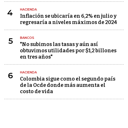
HACIENDA
4
Inflación se ubicaría en 6,2% en julio y
regresaría a niveles máximos de 2024
BANCOS
5
"No subimos las tasas y aún así
obtuvimos utilidades por $1,2 billones
en tres años"
HACIENDA
6
Colombia sigue como el segundo país
de la Ocde donde más aumenta el
costo de vida