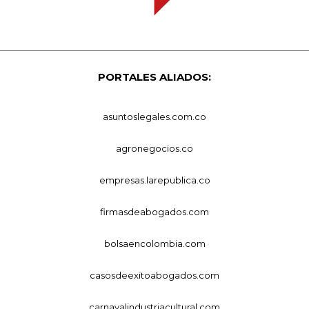
PORTALES ALIADOS:
asuntoslegales.com.co
agronegocios.co
empresas.larepublica.co
firmasdeabogados.com
bolsaencolombia.com
casosdeexitoabogados.com
carnavalindustriacultural.com