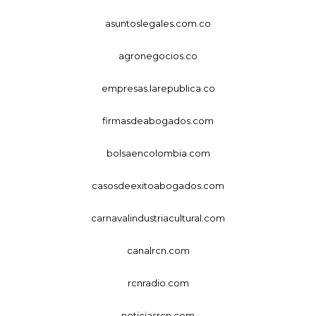
asuntoslegales.com.co
agronegocios.co
empresas.larepublica.co
firmasdeabogados.com
bolsaencolombia.com
casosdeexitoabogados.com
carnavalindustriacultural.com
canalrcn.com
rcnradio.com
noticiasrcn.com