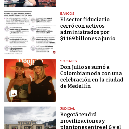
BANCOS
El sector fiduciario
cerró con activos
administrados por
$1.169 billones a junio
SOCIALES
Don Julio se sumó a
Colombiamoda con una
celebración en la ciudad
de Medellín
JUDICIAL
Bogotá tendrá
movilizaciones y
plantones entre el 6 y el