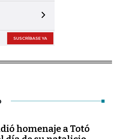
Next slide
SUSCRÍBASE YA
O
ndió homenaje a Totó