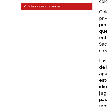
col
Administre sus temas
Gol
pri
per
que
ent
Sac
cré
Las
de 
apu
est
idi
jug
pas
tan