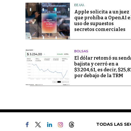
EE.UU.
Apple solicita a un juez
que prohíba a OpenAI e
uso de supuestos
secretos comerciales
BOLSAS
El dólar retomó su send
bajista y cerró en a
$3.204,61, es decir, $25,8
por debajo de la TRM
TODAS LAS SE