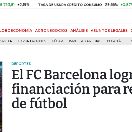
+2,19%
29,66%
+0,87%
+3,0
TASA DE USURA CRÉDITO CONSUMO
LOBOECONOMÍA
AGRONEGOCIOS
ANÁLISIS
ASUNTOS LEGALES
MASTER
EXPORTACIONES
DÓLAR
IMPUESTO PREDIAL
BOGOTÁ
FE
DEPORTES
El FC Barcelona log
financiación para r
de fútbol