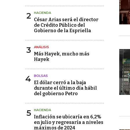
2
HACIENDA
César Arias será el director
de Crédito Público del
Gobierno de la Espriella
3
ANÁLISIS
Más Hayek, mucho más
Hayek
4
BOLSAS
El dólar cerró a la baja
durante el último día hábil
del gobierno Petro
5
HACIENDA
Inflación se ubicaría en 6,2%
en julio y regresaría a niveles
máximos de 2024