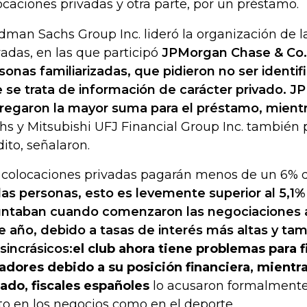
ocaciones privadas y otra parte, por un préstamo.
dman Sachs Group Inc. lideró la organización de l
vadas, en las que participó
JPMorgan Chase & Co., 
sonas familiarizadas, que pidieron no ser identi
 se trata de información de carácter privado. 
regaron la mayor suma para el préstamo, mient
hs y Mitsubishi UFJ Financial Group Inc. también
dito, señalaron.
 colocaciones privadas pagarán menos de un 6% d
las personas, esto es levemente superior al 5,1%
ntaban cuando comenzaron las negociaciones a 
e año, debido a tasas de interés más altas y tam
osincrásicos:
el club ahora tiene problemas para 
adores debido a su posición financiera, mientr
ado, fiscales españoles
lo acusaron formalmente
to en los negocios como en el deporte.