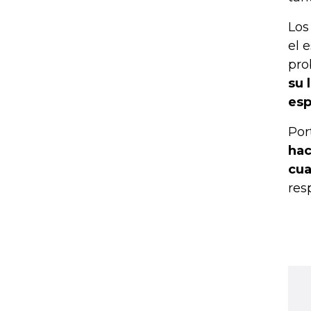
Los
el 
pro
su 
esp
Por
hac
cua
res