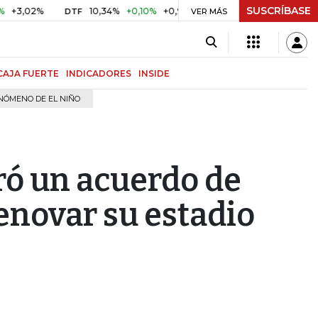
SUSCRÍBASE
2%
10,34%
+0,10%
+0,98%
$ 416,86
+$ 0,05
+0,01%
DTF
UVR
VER MÁS
CAJA FUERTE
INDICADORES
INSIDE
NÓMENO DE EL NIÑO
ró un acuerdo de
enovar su estadio