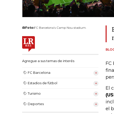
Foto:
FC Barcelona’s Camp Nou stadium.
BLO
Agregue a sus temas de interés
FC 
fin
FC Barcelona
per
Estadios de fútbol
El 
Turismo
(US
inc
Deportes
el 