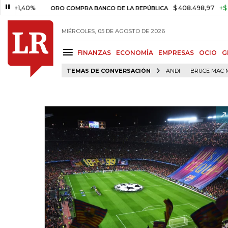
40%
$ 408.498,97
+$ 8.753,81
ORO COMPRA BANCO DE LA REPÚBLICA
MIÉRCOLES, 05 DE AGOSTO DE 2026
FINANZAS
ECONOMÍA
EMPRESAS
OCIO
G
TEMAS DE CONVERSACIÓN
ANDI
BRUCE MAC 