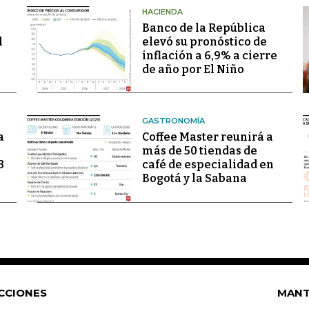
HACIENDA
Banco de la República
l
elevó su pronóstico de
inflación a 6,9% a cierre
de año por El Niño
GASTRONOMÍA
a
Coffee Master reunirá a
más de 50 tiendas de
3
café de especialidad en
Bogotá y la Sabana
CCIONES
MANT