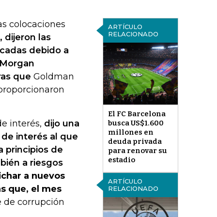
as colocaciones
ARTÍCULO
RELACIONADO
dijeron las
ficadas debido a
JPMorgan
ras que
Goldman
 proporcionaron
El FC Barcelona
e interés,
dijo una
busca US$1.600
millones en
 de interés al que
deuda privada
principios de
para renovar su
estadio
bién a riesgos
fichar a nuevos
ARTÍCULO
as que, el mes
RELACIONADO
 de corrupción