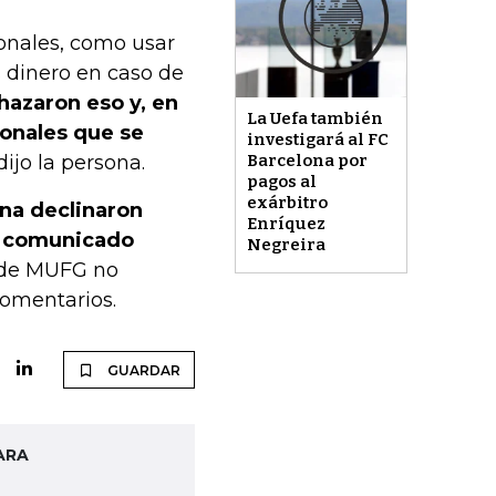
ionales, como usar
 dinero en caso de
hazaron eso y, en
La Uefa también
cionales que se
investigará al FC
Barcelona por
ijo la persona.
pagos al
exárbitro
na declinaron
Enríquez
un comunicado
Negreira
 de MUFG no
comentarios.
GUARDAR
ARA