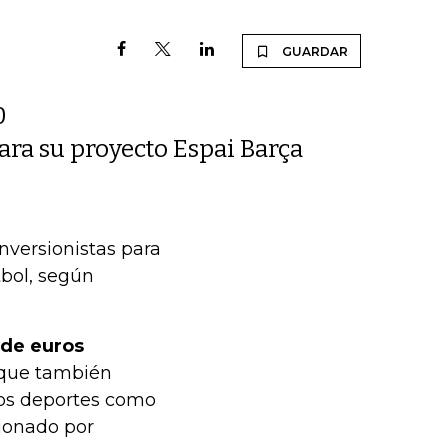
GUARDAR
0
ara su proyecto Espai Barça
nversionistas para
tbol, según
 de euros
que también
tros deportes como
cionado por