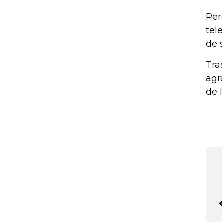
Per
tel
de 
Tra
agr
de 