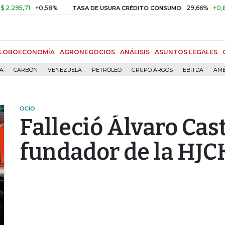
,71
+0,58%
29,66%
+0,87%
+
TASA DE USURA CRÉDITO CONSUMO
LOBOECONOMÍA
AGRONEGOCIOS
ANÁLISIS
ASUNTOS LEGALES
ÍA
CARBÓN
VENEZUELA
PETRÓLEO
GRUPO ARGOS
EBITDA
AMÉ
OCIO
Falleció Álvaro Cast
fundador de la HJC