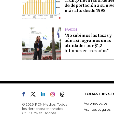
Trump lleva las órdene
de deportación a su niv
más alto desde 1998
BANCOS
"No subimos las tasas y
aún así logramos unas
utilidades por $1,2
billones en tres años"
TODAS LAS SE
Agronegocios
© 2026, RCN Medios. Todos
los derechos reservados.
Asuntos Legales
Cr. 13a 37-32, Bogotá