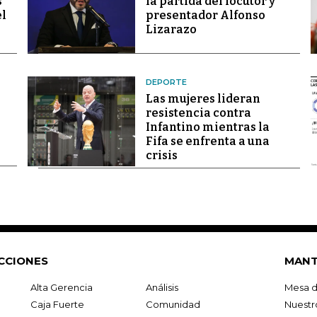
s
la partida del locutor y
el
presentador Alfonso
Lizarazo
DEPORTE
Las mujeres lideran
resistencia contra
Infantino mientras la
Fifa se enfrenta a una
crisis
CCIONES
MANT
Alta Gerencia
Análisis
Mesa d
Caja Fuerte
Comunidad
Nuestr