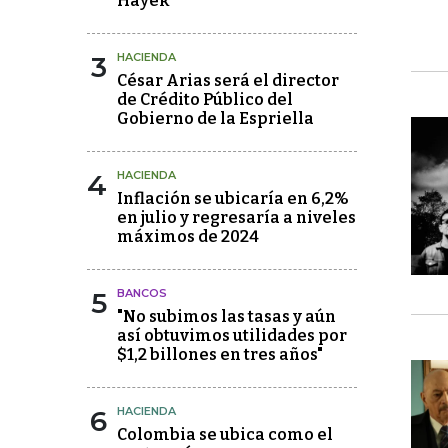
Hayek
3
HACIENDA
César Arias será el director
de Crédito Público del
Gobierno de la Espriella
4
HACIENDA
Inflación se ubicaría en 6,2%
en julio y regresaría a niveles
máximos de 2024
5
BANCOS
"No subimos las tasas y aún
así obtuvimos utilidades por
$1,2 billones en tres años"
6
HACIENDA
Colombia se ubica como el