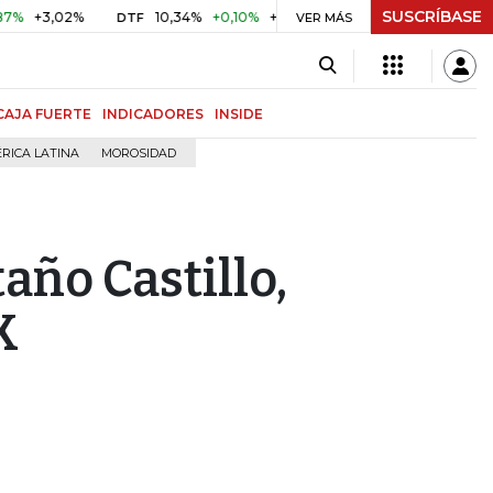
SUSCRÍBASE
3,02%
10,34%
+0,10%
+0,98%
$ 416,86
+$ 0,05
+0,
DTF
VER MÁS
UVR
CAJA FUERTE
INDICADORES
INSIDE
RICA LATINA
MOROSIDAD
año Castillo,
K