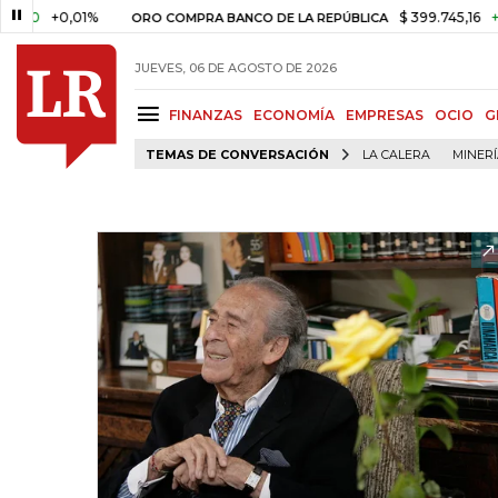
+0,01%
$ 399.745,16
+$ 2.295
ORO COMPRA BANCO DE LA REPÚBLICA
JUEVES, 06 DE AGOSTO DE 2026
FINANZAS
ECONOMÍA
EMPRESAS
OCIO
G
TEMAS DE CONVERSACIÓN
LA CALERA
MINER