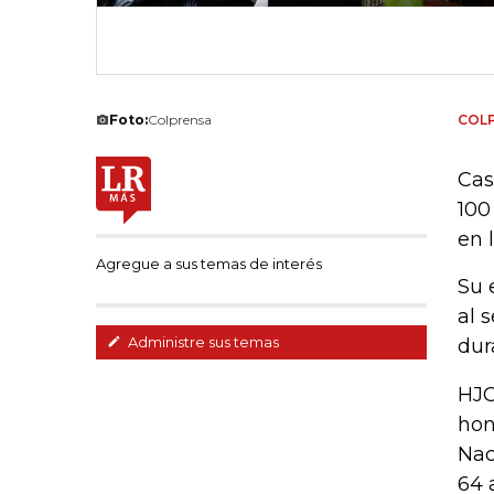
Foto:
Colprensa
COL
Cas
100
en 
Agregue a sus temas de interés
Su 
al 
Administre sus temas
dur
HJC
hon
Nac
64 