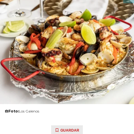
Foto:
Los Galenos
GUARDAR