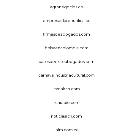
agronegocios.co
empresas.larepublica.co
firmasdeabogados.com
bolsaencolombia.com
casosdeexitoabogados.com
carnavalindustriacultural.com
canalrcn.com
rcnradio.com
noticiasrcn.com
lafm.com.co