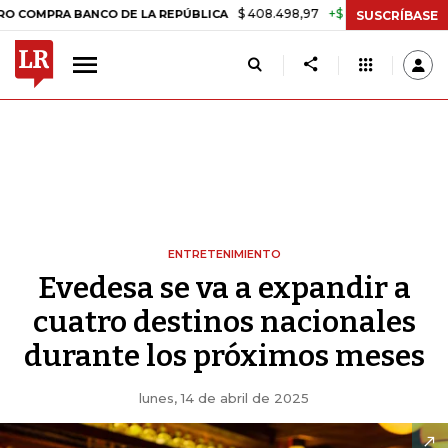
$ 408.498,97
+$ 8.753,81
+2,19%
 BANCO DE LA REPÚBLICA
TASA
SUSCRÍBASE
ENTRETENIMIENTO
Evedesa se va a expandir a
cuatro destinos nacionales
durante los próximos meses
lunes, 14 de abril de 2025