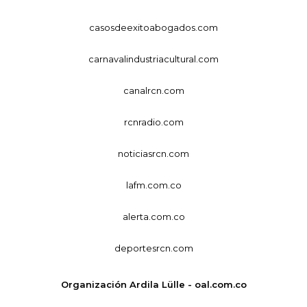
casosdeexitoabogados.com
carnavalindustriacultural.com
canalrcn.com
rcnradio.com
noticiasrcn.com
lafm.com.co
alerta.com.co
deportesrcn.com
Organización Ardila Lülle - oal.com.co