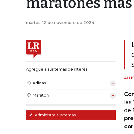
maratones más
martes, 12 de noviembre de 2024
Agregue a sus temas de interés
ALLI
Adidas
Con
Maratón
las
de 
Administre sus temas
pre
cor