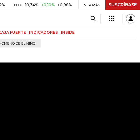
SUSCRÍBASE
10,34%
+0,10%
+0,98%
$ 416,81
+$ 0,05
+0,01%
F
UVR
VER MÁS
BITCOI
CAJA FUERTE
INDICADORES
INSIDE
NÓMENO DE EL NIÑO