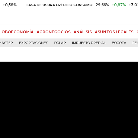
29,66%
+0,87%
+3,02%
TASA DE USURA CRÉDITO CONSUMO
DT
LOBOECONOMÍA
AGRONEGOCIOS
ANÁLISIS
ASUNTOS LEGALES
MASTER
EXPORTACIONES
DÓLAR
IMPUESTO PREDIAL
BOGOTÁ
FE