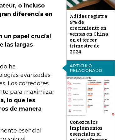
ateur,
o incluso
ran diferencia en
Adidas registra
9% de
crecimiento en
ventas en China
n un papel crucial
en el tercer
e las largas
trimestre de
2024
ado ha
ARTÍCULO
RELACIONADO
ologías avanzadas
nes. Los corredores
ente para maximizar
a, lo que les
tros de manera
Conozca los
implementos
onente esencial
esenciales si
no solo el
quiere afrontar