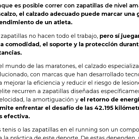
que es posible correr con zapatillas de nivel am
calzo, el calzado adecuado puede marcar una g
rendimiento de un atleta.
 zapatillas no hacen todo el trabajo,
pero sí juega
la comodidad, el soporte y la protección durant
tancias.
el mundo de las maratones, el calzado especializ
lucionado, con marcas que han desarrollado tecn
a mejorar la eficiencia y reducir el riesgo de lesio
elite recurren a zapatillas diseñadas específicam
velocidad, la amortiguación y
el retorno de energí
mite enfrentar el desafío de las 42.195 kilóme
 efectiva.
s tenis o las zapatillas en el running son un comp
a la práctica de este deporte. De estas dependen, 