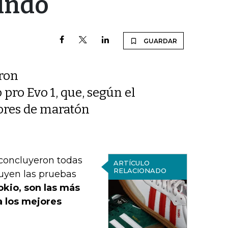
undo
GUARDAR
aron
pro Evo 1, que, según el
dores de maratón
 concluyeron todas
ARTÍCULO
RELACIONADO
luyen las pruebas
okio, son las más
a los mejores