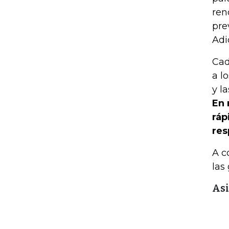
ren
pre
Adi
Cad
a l
y l
En 
ráp
res
A c
las
Asi