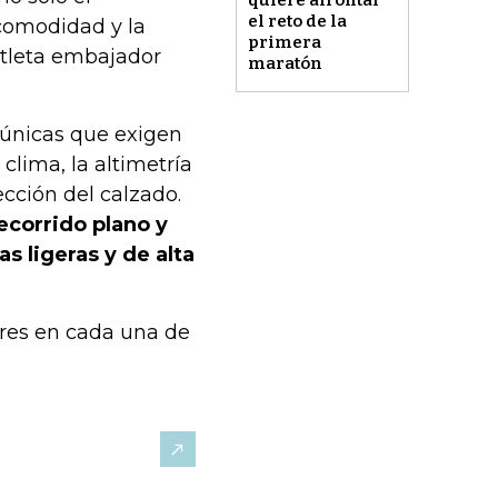
el reto de la
 comodidad y la
primera
atleta embajador
maratón
s únicas que exigen
clima, la altimetría
ección del calzado.
ecorrido plano y
s ligeras y de alta
ores en cada una de