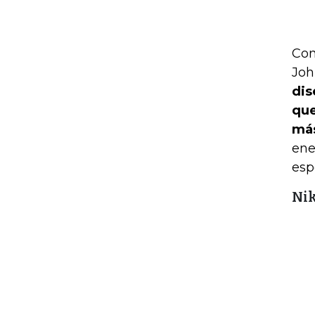
Con
Joh
dis
que
más
ene
esp
Nik