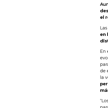
Aun
des
el 
Las
en 
dis
En 
evo
par
de 
la 
per
más
“Lo
par