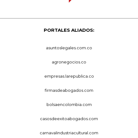
PORTALES ALIADOS:
asuntoslegales.com.co
agronegocios.co
empresas.larepublica.co
firmasdeabogados.com
bolsaencolombia.com
casosdeexitoabogados.com
carnavalindustriacultural.com