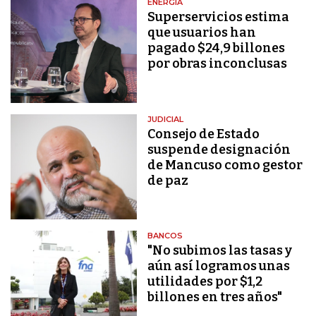
ENERGÍA
Superservicios estima
que usuarios han
pagado $24,9 billones
por obras inconclusas
JUDICIAL
Consejo de Estado
suspende designación
de Mancuso como gestor
de paz
BANCOS
"No subimos las tasas y
aún así logramos unas
utilidades por $1,2
billones en tres años"