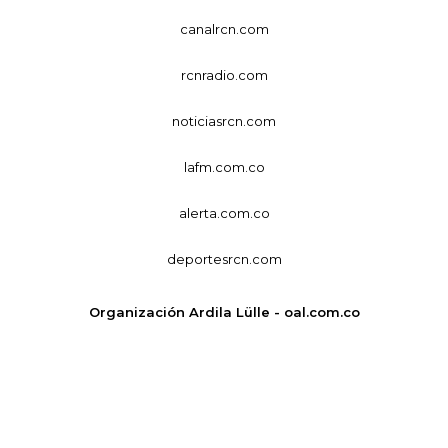
canalrcn.com
rcnradio.com
noticiasrcn.com
lafm.com.co
alerta.com.co
deportesrcn.com
Organización Ardila Lülle - oal.com.co