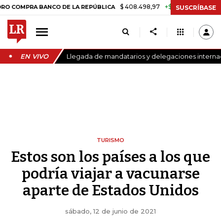
$ 408.498,97
+$ 8.753,81
+2,19%
PRA BANCO DE LA REPÚBLICA
T
SUSCRÍBASE
EN VIVO
Llegada de mandatarios y delegaciones internaci
TURISMO
Estos son los países a los que
podría viajar a vacunarse
aparte de Estados Unidos
sábado, 12 de junio de 2021