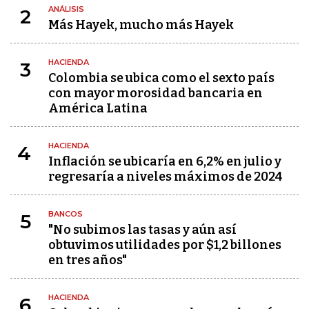
ANÁLISIS
2
Más Hayek, mucho más Hayek
HACIENDA
3
Colombia se ubica como el sexto país
con mayor morosidad bancaria en
América Latina
HACIENDA
4
Inflación se ubicaría en 6,2% en julio y
regresaría a niveles máximos de 2024
BANCOS
5
"No subimos las tasas y aún así
obtuvimos utilidades por $1,2 billones
en tres años"
HACIENDA
6