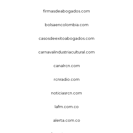
firmasdeabogados.com
bolsaencolombia.com
casosdeexitoabogados.com
carnavalindustriacultural.com
canalrcn.com
rcnradio.com
noticiasrcn.com
lafm.com.co
alerta.com.co