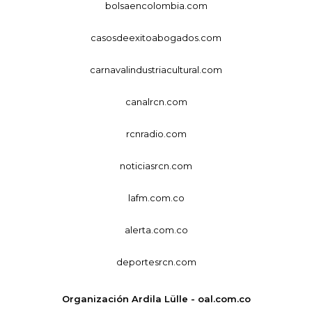
bolsaencolombia.com
casosdeexitoabogados.com
carnavalindustriacultural.com
canalrcn.com
rcnradio.com
noticiasrcn.com
lafm.com.co
alerta.com.co
deportesrcn.com
Organización Ardila Lülle - oal.com.co