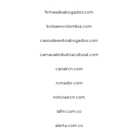
firmasdeabogados.com
bolsaencolombia.com
casosdeexitoabogados.com
carnavalindustriacultural.com
canalrcn.com
rcnradio.com
noticiasrcn.com
lafm.com.co
alerta.com.co