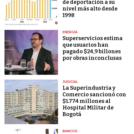
de deportación a su
nivel más alto desde
1998
ENERGÍA
Superservicios estima
que usuarios han
pagado $24,9 billones
por obras inconclusas
JUDICIAL
La Superindustria y
Comercio sancionó con
$1.774 millones al
Hospital Militar de
Bogotá
BANCOS