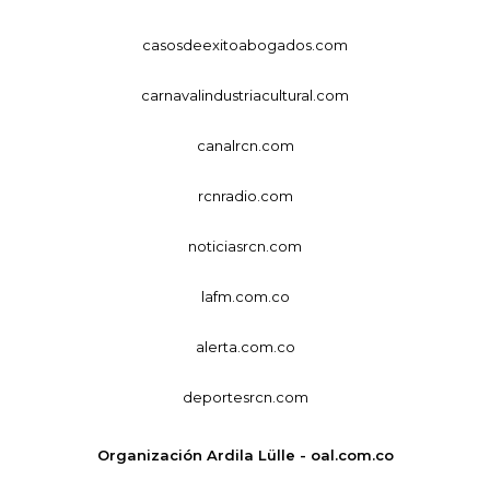
casosdeexitoabogados.com
carnavalindustriacultural.com
canalrcn.com
rcnradio.com
noticiasrcn.com
lafm.com.co
alerta.com.co
deportesrcn.com
Organización Ardila Lülle - oal.com.co