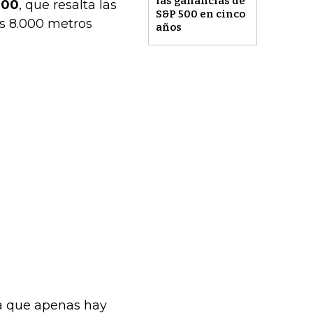
las ganancias de
000
, que resalta las
S&P 500 en cinco
os 8.000 metros
años
ya que apenas hay