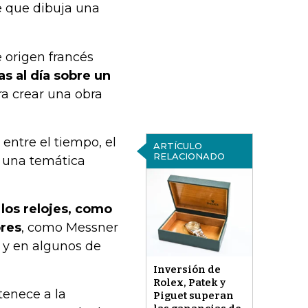
e que dibuja una
 origen francés
s al día sobre un
ara crear una obra
entre el tiempo, el
ARTÍCULO
RELACIONADO
a, una temática
 los relojes, como
ores
, como Messner
 y en algunos de
Inversión de
Rolex, Patek y
tenece a la
Piguet superan