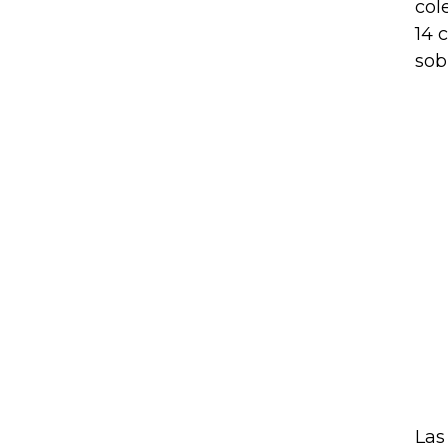
col
14 
sob
Las