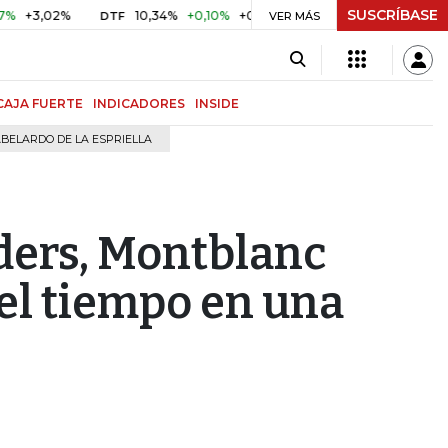
SUSCRÍBASE
02%
10,34%
+0,10%
+0,98%
$ 417,01
+$ 0,05
+0,01%
DTF
UVR
VER MÁS
CAJA FUERTE
INDICADORES
INSIDE
BELARDO DE LA ESPRIELLA
ers, Montblanc
el tiempo en una