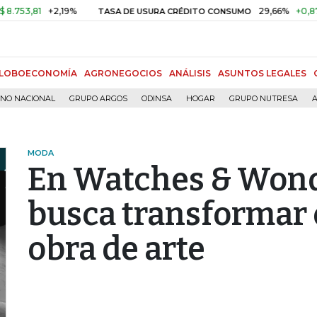
1
+2,19%
29,66%
+0,87%
+3,
TASA DE USURA CRÉDITO CONSUMO
LOBOECONOMÍA
AGRONEGOCIOS
ANÁLISIS
ASUNTOS LEGALES
RNO NACIONAL
GRUPO ARGOS
ODINSA
HOGAR
GRUPO NUTRESA
A
MODA
En Watches & Wond
busca transformar 
obra de arte