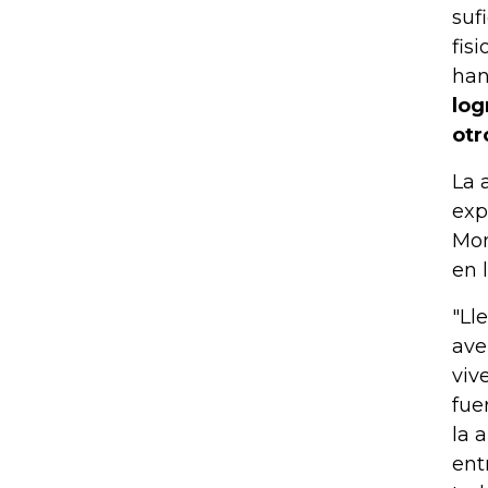
suf
fis
han
log
otr
La 
exp
Mon
en 
"Ll
ave
viv
fue
la 
ent