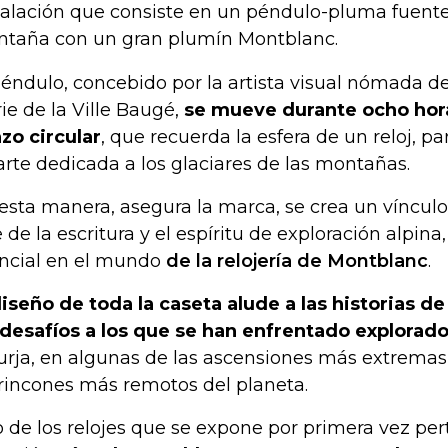
talación que consiste en un péndulo-pluma fuent
taña con un gran plumín Montblanc.
péndulo, concebido por la artista visual nómada de
ie de la Ville Baugé,
se mueve durante ocho hora
nzo circular
, que recuerda la esfera de un reloj, p
arte dedicada a los glaciares de las montañas.
esta manera, asegura la marca, se crea un vínculo 
e de la escritura y el espíritu de exploración alpin
ncial en el mundo
de la relojería de Montblanc
.
diseño de toda la caseta alude a las historias de
 desafíos a los que se han enfrentado explorad
urja, en algunas de las ascensiones más extremas
 rincones más remotos del planeta.
 de los relojes que se expone por primera vez per