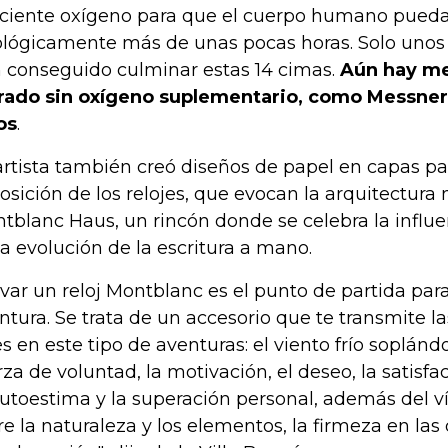
iciente oxígeno para que el cuerpo humano pueda
iológicamente más de unas pocas horas. Solo unos 
 conseguido culminar estas 14 cimas.
Aún hay me
rado sin oxígeno suplementario, como Messner 
os
.
artista también creó diseños de papel en capas p
osición de los relojes, que evocan la arquitectura 
tblanc Haus, un rincón donde se celebra la influe
la evolución de la escritura a mano.
evar un reloj Montblanc es el punto de partida para
ntura. Se trata de un accesorio que te transmite l
es en este tipo de aventuras: el viento frío soplándo
rza de voluntad, la motivación, el deseo, la satisfa
autoestima y la superación personal, además del v
re la naturaleza y los elementos, la firmeza en las 