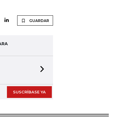
GUARDAR
ARA
Next slide
SUSCRÍBASE YA