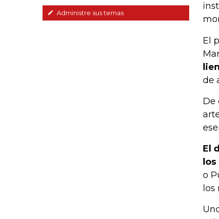
ins
Administre sus temas
mon
El 
Mar
lie
de 
De 
art
ese
El 
los
o P
los
Uno