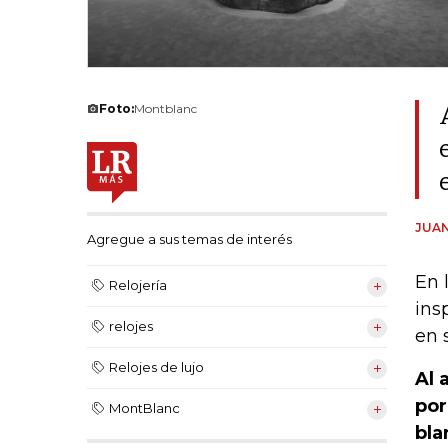
Foto:
Montblanc
JUAN
Agregue a sus temas de interés
En 
Relojería
ins
relojes
en 
Relojes de lujo
Al 
por
MontBlanc
bla