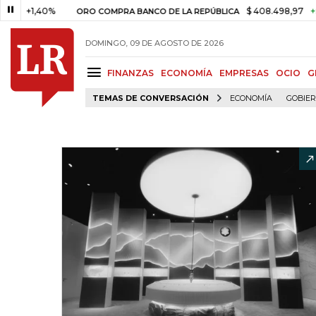
,40%
$ 408.498,97
+$ 8.753,8
ORO COMPRA BANCO DE LA REPÚBLICA
DOMINGO, 09 DE AGOSTO DE 2026
FINANZAS
ECONOMÍA
EMPRESAS
OCIO
G
TEMAS DE CONVERSACIÓN
ECONOMÍA
GOBIE