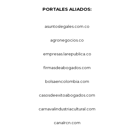
PORTALES ALIADOS:
asuntoslegales.com.co
agronegocios.co
empresas.larepublica.co
firmasdeabogados.com
bolsaencolombia.com
casosdeexitoabogados.com
carnavalindustriacultural.com
canalrcn.com