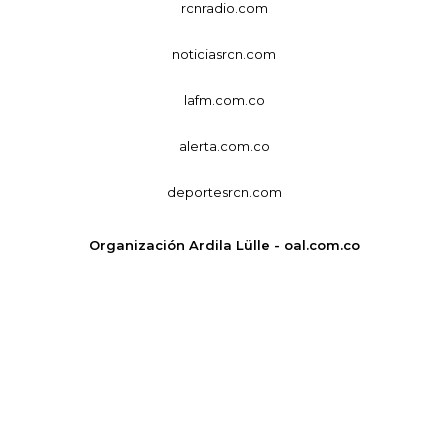
rcnradio.com
noticiasrcn.com
lafm.com.co
alerta.com.co
deportesrcn.com
Organización Ardila Lülle - oal.com.co