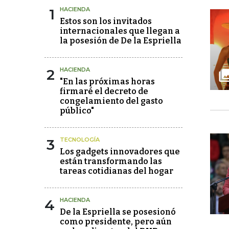
1
HACIENDA
Estos son los invitados
internacionales que llegan a
la posesión de De la Espriella
2
HACIENDA
"En las próximas horas
firmaré el decreto de
congelamiento del gasto
público"
3
TECNOLOGÍA
Los gadgets innovadores que
están transformando las
tareas cotidianas del hogar
4
HACIENDA
De la Espriella se posesionó
como presidente, pero aún