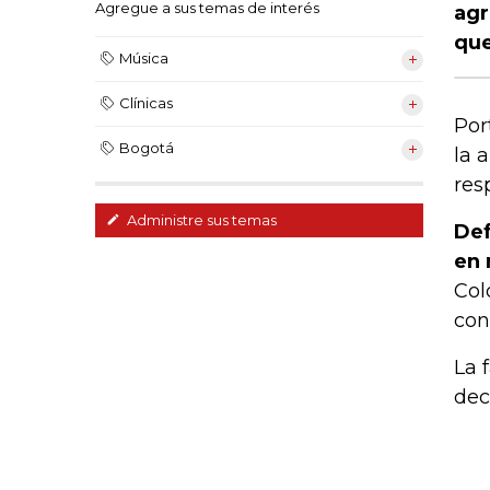
Agregue a sus temas de interés
agr
que
Música
Clínicas
Por
Bogotá
la 
res
Administre sus temas
Def
en 
Col
con
La 
dec