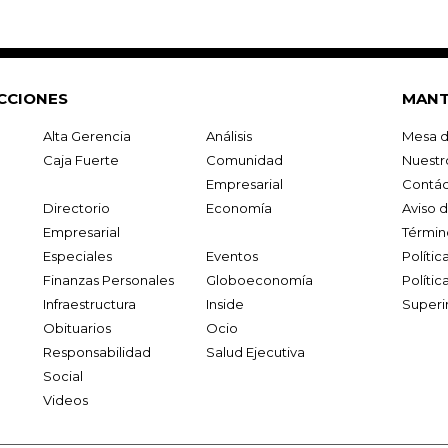
CCIONES
MANT
Alta Gerencia
Análisis
Mesa d
Caja Fuerte
Comunidad
Nuestr
Empresarial
Contác
Directorio
Economía
Aviso 
Empresarial
Términ
Especiales
Eventos
Políti
Finanzas Personales
Globoeconomía
Polític
Infraestructura
Inside
Superi
Obituarios
Ocio
Responsabilidad
Salud Ejecutiva
Social
Videos