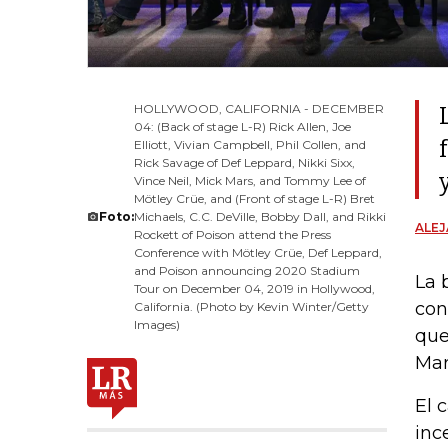
HOLLYWOOD, CALIFORNIA - DECEMBER
04: (Back of stage L-R) Rick Allen, Joe
Elliott, Vivian Campbell, Phil Collen, and
Rick Savage of Def Leppard, Nikki Sixx,
Vince Neil, Mick Mars, and Tommy Lee of
Mötley Crüe, and (Front of stage L-R) Bret
Foto:
Michaels, C.C. DeVille, Bobby Dall, and Rikki
ALE
Rockett of Poison attend the Press
Conference with Mötley Crüe, Def Leppard,
and Poison announcing 2020 Stadium
La 
Tour on December 04, 2019 in Hollywood,
con
California. (Photo by Kevin Winter/Getty
Images)
que
Mar
El 
inc