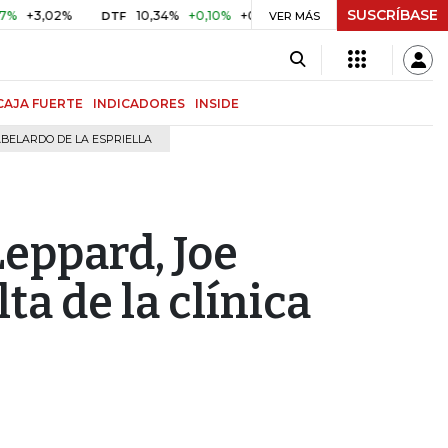
SUSCRÍBASE
,02%
10,34%
+0,10%
+0,98%
$ 416,91
+$ 0,05
+0,0
DTF
VER MÁS
UVR
CAJA FUERTE
INDICADORES
INSIDE
BELARDO DE LA ESPRIELLA
Leppard, Joe
lta de la clínica