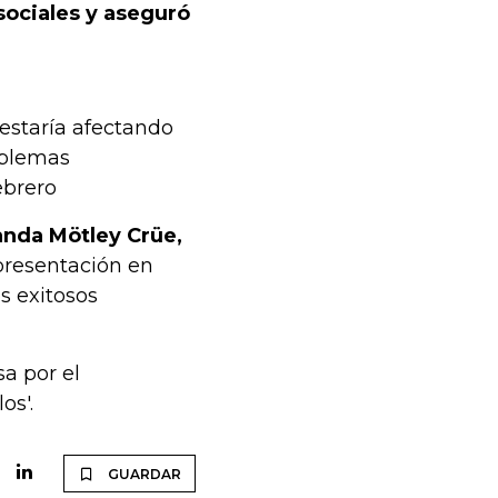
sociales y aseguró
 estaría afectando
oblemas
ebrero
anda Mötley Crüe,
presentación en
s exitosos
a por el
os'.
GUARDAR