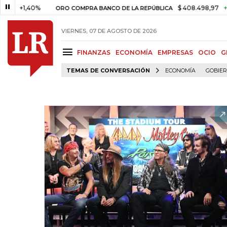
1,40%
$ 408.498,97
+$ 8.753
ORO COMPRA BANCO DE LA REPÚBLICA
VIERNES, 07 DE AGOSTO DE 2026
FINANZAS
ECONOMÍA
EMPRESAS
OCIO
G
TEMAS DE CONVERSACIÓN
ECONOMÍA
GOBIE