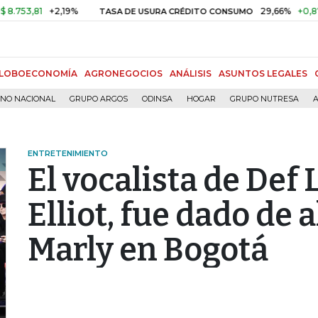
,81
+2,19%
29,66%
+0,87%
+3
TASA DE USURA CRÉDITO CONSUMO
LOBOECONOMÍA
AGRONEGOCIOS
ANÁLISIS
ASUNTOS LEGALES
RNO NACIONAL
GRUPO ARGOS
ODINSA
HOGAR
GRUPO NUTRESA
A
ENTRETENIMIENTO
El vocalista de Def 
Elliot, fue dado de a
Marly en Bogotá