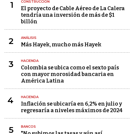
CONSTRUCCIÓN
1
El proyecto de Cable Aéreo de La Calera
tendría una inversión de más de $1
billón
ANÁLISIS
2
Más Hayek, mucho más Hayek
HACIENDA
3
Colombia se ubica como el sexto país
con mayor morosidad bancaria en
América Latina
HACIENDA
4
Inflación se ubicaría en 6,2% en julio y
regresaría a niveles máximos de 2024
BANCOS
5
"No subimos las tasas y aún así