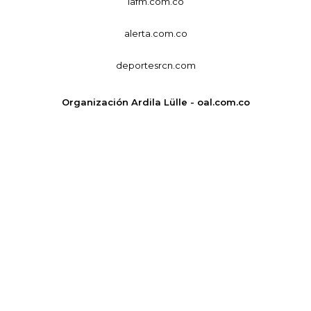
lafm.com.co
alerta.com.co
deportesrcn.com
Organización Ardila Lülle - oal.com.co