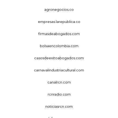
agronegocios.co
empresas.larepublica.co
firmasdeabogados.com
bolsaencolombia.com
casosdeexitoabogados.com
carnavalindustriacultural.com
canalrcn.com
rcnradio.com
noticiasrcn.com