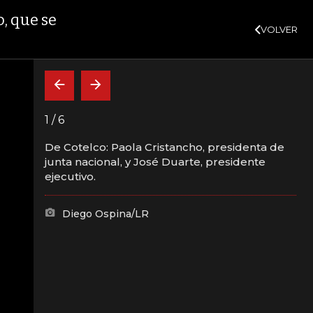
SUSCRÍBASE
+3,02%
10,34%
+0,10%
+0,98%
$ 416,86
+$ 0,05
+
DTF
VER MÁS
UVR
, que se
VOLVER
CAJA FUERTE
INDICADORES
INSIDE
RICA LATINA
MOROSIDAD
1
/
6
De Cotelco: Paola Cristancho, presidenta de
junta nacional, y José Duarte, presidente
ongreso de
ejecutivo.
, que se hizo en
Diego Ospina/LR