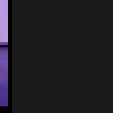
3
5
De Telary: Nancy Ovalle,
dir. comercial; Gabriel
Abuchaibe, gerente; y