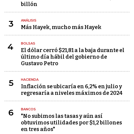
billón
ANÁLISIS
3
Más Hayek, mucho más Hayek
BOLSAS
4
El dólar cerró $21,81 a la baja durante el
último día hábil del gobierno de
Gustavo Petro
HACIENDA
5
Inflación se ubicaría en 6,2% en julio y
regresaría a niveles máximos de 2024
BANCOS
6
"No subimos las tasas y aún así
obtuvimos utilidades por $1,2 billones
en tres años"