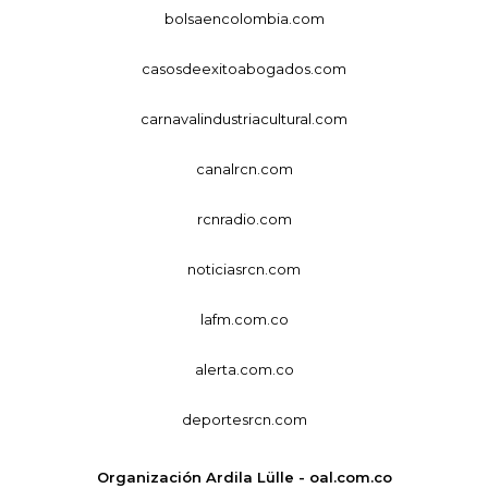
bolsaencolombia.com
casosdeexitoabogados.com
carnavalindustriacultural.com
canalrcn.com
rcnradio.com
noticiasrcn.com
lafm.com.co
alerta.com.co
deportesrcn.com
Organización Ardila Lülle - oal.com.co