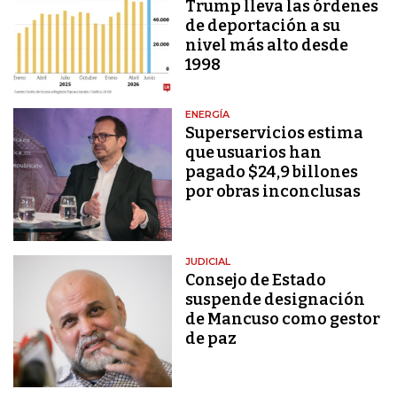
Trump lleva las órdenes
de deportación a su
nivel más alto desde
1998
ENERGÍA
Superservicios estima
que usuarios han
pagado $24,9 billones
por obras inconclusas
JUDICIAL
Consejo de Estado
suspende designación
de Mancuso como gestor
de paz