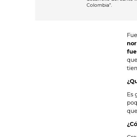
Colombia”.
Fue
nor
fue
que
tie
¿Qu
Es 
poq
que
¿Có