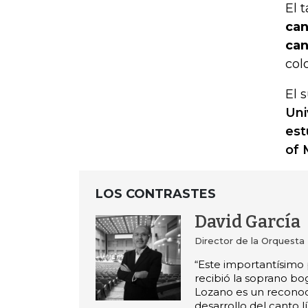
El 
can
can
col
El 
Uni
est
of 
LOS CONTRASTES
David García
Director de la Orquesta
“Este importantísimo
recibió la soprano bo
Lozano es un reconoc
desarrollo del canto l