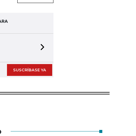
ARA
Next slide
SUSCRÍBASE YA
O