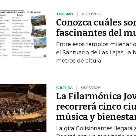
TURISMO
02/08/2026
Conozca cuáles son
fascinantes del 
Entre esos templos milenari
el Santuario de Las Lajas, la
metros de altura
CULTURA
05/08/2026
La Filarmónica Jo
recorrerá cinco ci
música y bienesta
La gira Colisionantes llegará 