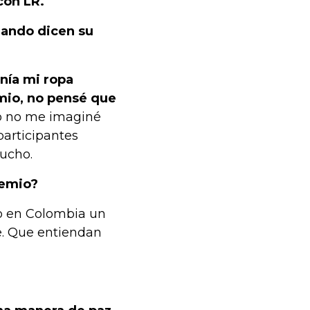
con LR.
ando dicen su
enía mi ropa
emio, no pensé que
o no me imaginé
participantes
ucho.
remio?
co en Colombia un
e. Que entiendan