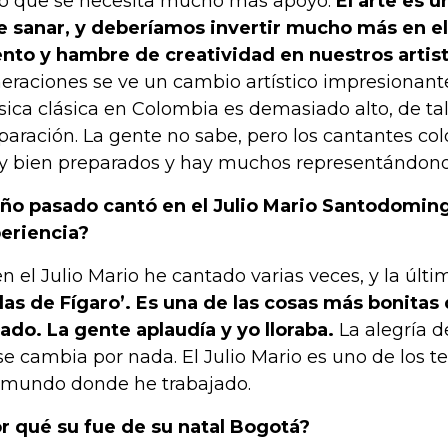
o que se necesita mucho más apoyo.
El arte es 
e sanar, y deberíamos invertir mucho más en e
ento y hambre de creatividad en nuestros artist
eraciones se ve un cambio artístico impresionante.
ica clásica en Colombia es demasiado alto, de ta
paración. La gente no sabe, pero los cantantes c
 bien preparados y hay muchos representándono
año pasado cantó en el Julio Mario Santodoming
eriencia?
 en el Julio Mario he cantado varias veces, y la últ
as de Fígaro’. Es una de las cosas más bonita
ado. La gente aplaudía y yo lloraba.
La alegría d
se cambia por nada. El Julio Mario es uno de los t
 mundo donde he trabajado.
r qué su fue de su natal Bogotá?