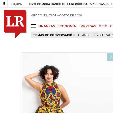
0,01%
$ 399.745,16
+$ 2.295,7
ORO COMPRA BANCO DE LA REPÚBLICA
MIÉRCOLES, 05 DE AGOSTO DE 2026
FINANZAS
ECONOMÍA
EMPRESAS
OCIO
G
TEMAS DE CONVERSACIÓN
ANDI
BRUCE MAC 