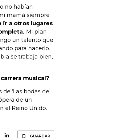
po no habían
o; mi mamá siempre
 ir a otros lugares
ompleta.
Mi plan
engo un talento que
ando para hacerlo.
ia se trabaja bien,
 carrera
musical?
s de ‘Las bodas de
 ópera de un
n el Reino Unido.
GUARDAR