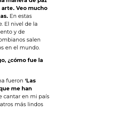
una manera de paz
l arte. Veo mucho
as.
En estas
 El nivel de la
lento y de
olombianos salen
s en el mundo.
o, ¿cómo fue la
ima fueron
‘Las
s que me han
e cantar en mi país
eatros más lindos