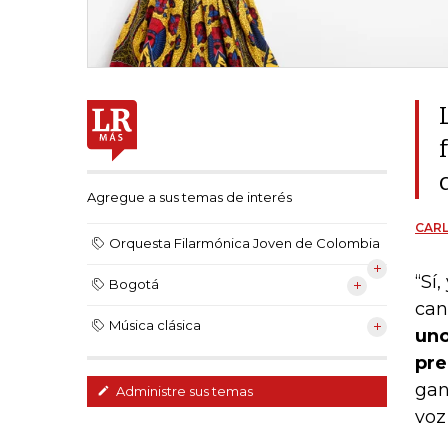
Agregue a sus temas de interés
CARL
Orquesta Filarmónica Joven de Colombia
“Sí
Bogotá
can
Música clásica
uno
pre
gan
Administre sus temas
voz