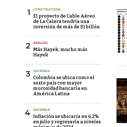
1
CONSTRUCCIÓN
El proyecto de Cable Aéreo
de La Calera tendría una
inversión de más de $1 billón
2
ANÁLISIS
Más Hayek, mucho más
Hayek
3
HACIENDA
Colombia se ubica como el
sexto país con mayor
morosidad bancaria en
América Latina
4
HACIENDA
Inflación se ubicaría en 6,2%
en julio y regresaría a niveles