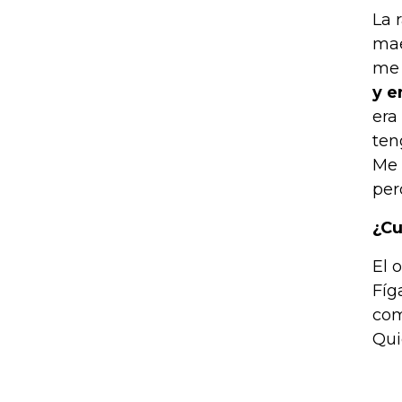
La 
mae
me 
y e
era
ten
Me 
per
¿Cu
El 
Fíg
com
Qui