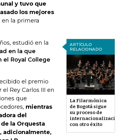
unal y tuvo que
 pasado los mejores
 en la primera
os, estudió en la
ARTÍCULO
RELACIONADO
dad en la que
 el Royal College
recibido el premio
el Rey Carlos III en
ciones que
La Filarmónica
ocedores,
mientras
de Bogotá sigue
su proceso de
adora del
internacionalización
 de la Orquesta
con otro éxito
, adicionalmente,