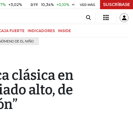
SUSCRÍBASE
02%
10,34%
+0,10%
+0,98%
$ 416,86
+$ 0,05
+0,01
DTF
UVR
VER MÁS
CAJA FUERTE
INDICADORES
INSIDE
NÓMENO DE EL NIÑO
ca clásica en
ado alto, de
ón”