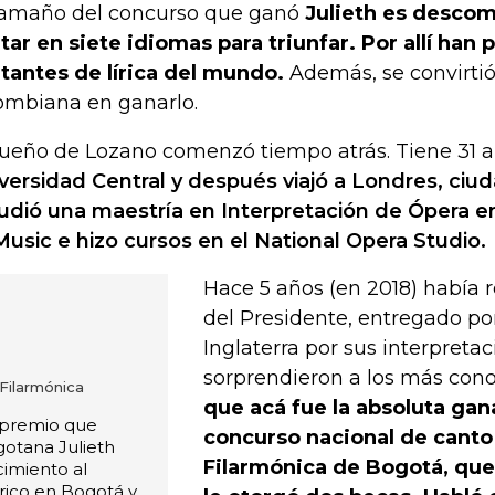
tamaño del concurso que ganó
Julieth es descom
tar en siete idiomas para triunfar. Por allí han
tantes de lírica del mundo.
Además, se convirtió
ombiana en ganarlo.
sueño de Lozano comenzó tiempo atrás. Tiene 31 añ
versidad Central y después viajó a Londres, ciu
udió una maestría en Interpretación de Ópera en
Music e hizo cursos en el National Opera Studio.
Hace 5 años (en 2018) había 
del Presidente, entregado por 
Inglaterra por sus interpreta
sorprendieron a los más con
 Filarmónica
que acá fue la absoluta gan
 premio que
concurso nacional de canto
gotana Julieth
Filarmónica de Bogotá, que
imiento al
írico en Bogotá y