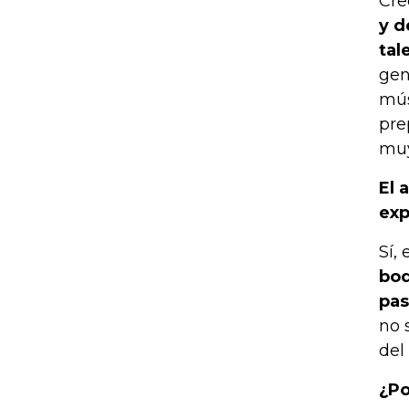
Cre
y d
tal
gen
mús
pre
muy
El 
exp
Sí,
bod
pas
no 
del
¿Po