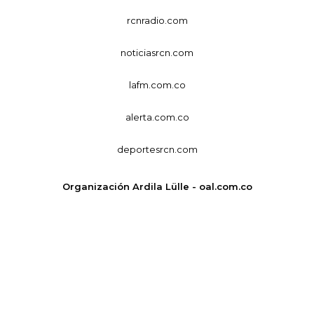
rcnradio.com
noticiasrcn.com
lafm.com.co
alerta.com.co
deportesrcn.com
Organización Ardila Lülle - oal.com.co