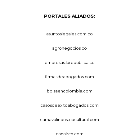
PORTALES ALIADOS:
asuntoslegales.com.co
agronegocios.co
empresas.larepublica.co
firmasdeabogados.com
bolsaencolombia.com
casosdeexitoabogados.com
carnavalindustriacultural.com
canalrcn.com