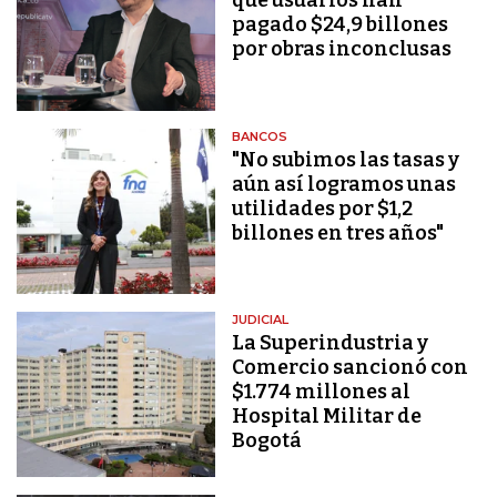
que usuarios han
pagado $24,9 billones
por obras inconclusas
BANCOS
"No subimos las tasas y
aún así logramos unas
utilidades por $1,2
billones en tres años"
JUDICIAL
La Superindustria y
Comercio sancionó con
$1.774 millones al
Hospital Militar de
Bogotá