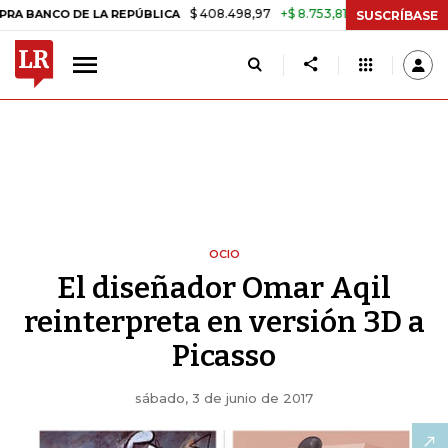
$ 408.498,97
+$ 8.753,81
+2,19%
 DE LA REPÚBLICA
TASA DE US
SUSCRÍBASE
OCIO
El diseñador Omar Aqil
reinterpreta en versión 3D a
Picasso
sábado, 3 de junio de 2017