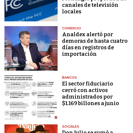
canales de televisión
locales
COMERCIO
Analdex alertó por
demoras de hasta cuatro
días en registros de
importación
BANCOS
El sector fiduciario
cerró con activos
administrados por
$1.169 billones a junio
SOCIALES
Don Julio se sumó a