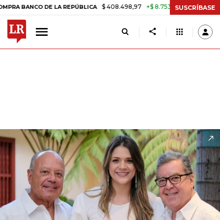
$ 408.498,97
+$ 8.753,81
+2,19%
DE LA REPÚBLICA
TASA DE USUR
SUSCRÍBASE