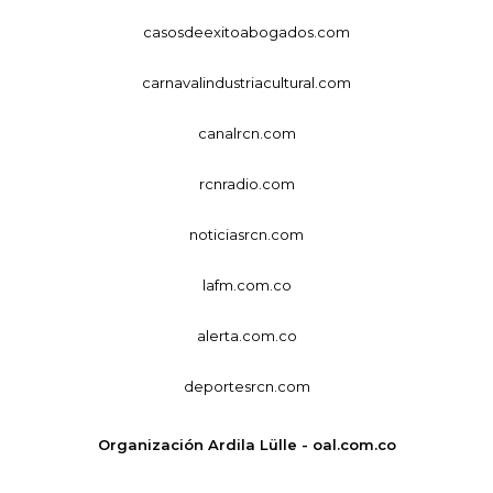
casosdeexitoabogados.com
carnavalindustriacultural.com
canalrcn.com
rcnradio.com
noticiasrcn.com
lafm.com.co
alerta.com.co
deportesrcn.com
Organización Ardila Lülle - oal.com.co