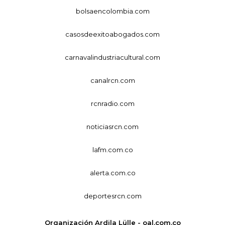
bolsaencolombia.com
casosdeexitoabogados.com
carnavalindustriacultural.com
canalrcn.com
rcnradio.com
noticiasrcn.com
lafm.com.co
alerta.com.co
deportesrcn.com
Organización Ardila Lülle - oal.com.co