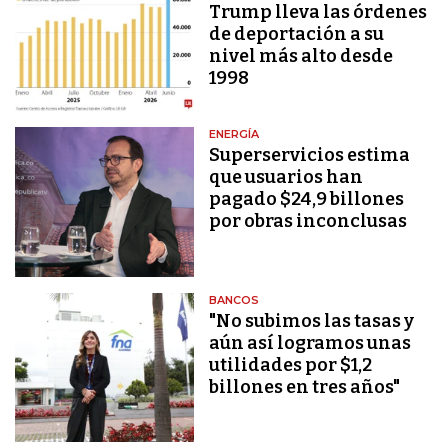
Trump lleva las órdenes
de deportación a su
nivel más alto desde
1998
ENERGÍA
Superservicios estima
que usuarios han
pagado $24,9 billones
por obras inconclusas
BANCOS
"No subimos las tasas y
aún así logramos unas
utilidades por $1,2
billones en tres años"