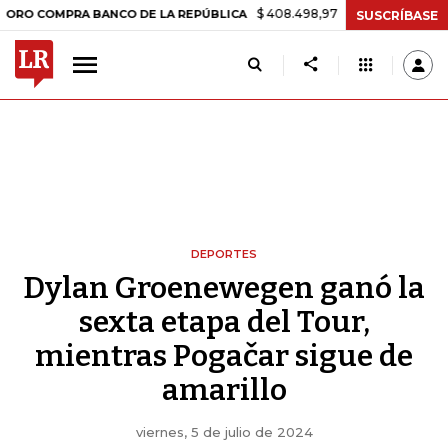
$ 408.498,97
+$ 8.753,81
+2,19%
MPRA BANCO DE LA REPÚBLICA
T
SUSCRÍBASE
DEPORTES
Dylan Groenewegen ganó la
sexta etapa del Tour,
mientras Pogačar sigue de
amarillo
viernes, 5 de julio de 2024