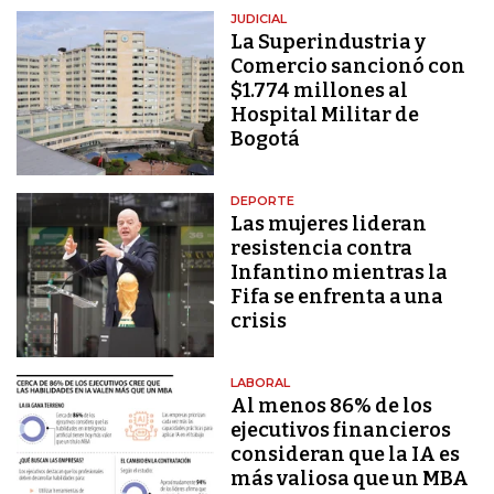
JUDICIAL
La Superindustria y
Comercio sancionó con
$1.774 millones al
Hospital Militar de
Bogotá
DEPORTE
Las mujeres lideran
resistencia contra
Infantino mientras la
Fifa se enfrenta a una
crisis
LABORAL
Al menos 86% de los
ejecutivos financieros
consideran que la IA es
más valiosa que un MBA