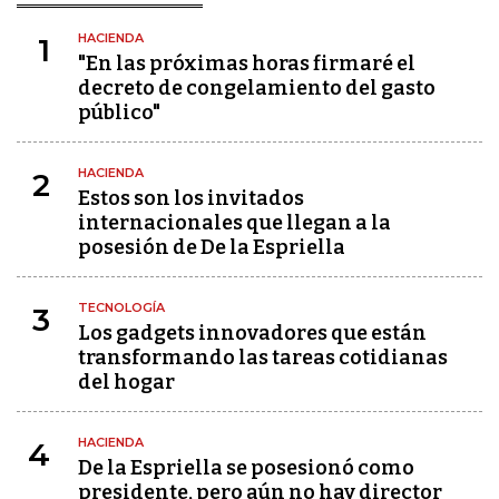
HACIENDA
1
"En las próximas horas firmaré el
decreto de congelamiento del gasto
público"
HACIENDA
2
Estos son los invitados
internacionales que llegan a la
posesión de De la Espriella
TECNOLOGÍA
3
Los gadgets innovadores que están
transformando las tareas cotidianas
del hogar
HACIENDA
4
De la Espriella se posesionó como
presidente, pero aún no hay director