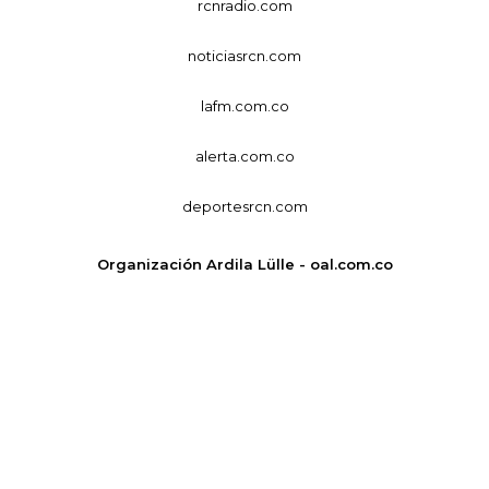
rcnradio.com
noticiasrcn.com
lafm.com.co
alerta.com.co
deportesrcn.com
Organización Ardila Lülle - oal.com.co