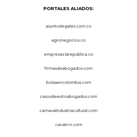
PORTALES ALIADOS:
asuntoslegales.com.co
agronegocios.co
empresas.larepublica.co
firmasdeabogados.com
bolsaencolombia.com
casosdeexitoabogados.com
carnavalindustriacultural.com
canalrcn.com