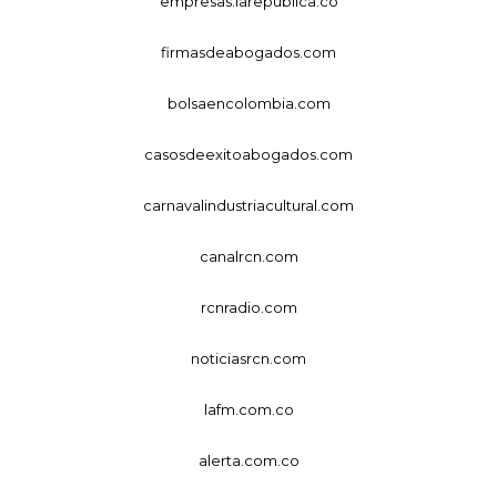
empresas.larepublica.co
firmasdeabogados.com
bolsaencolombia.com
casosdeexitoabogados.com
carnavalindustriacultural.com
canalrcn.com
rcnradio.com
noticiasrcn.com
lafm.com.co
alerta.com.co