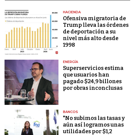
HACIENDA
Ofensiva migratoria de
Trump lleva las órdenes
de deportación a su
nivel más alto desde
1998
ENERGÍA
Superservicios estima
que usuarios han
pagado $24,9 billones
por obras inconclusas
BANCOS
"No subimos las tasas y
aún así logramos unas
utilidades por $1,2