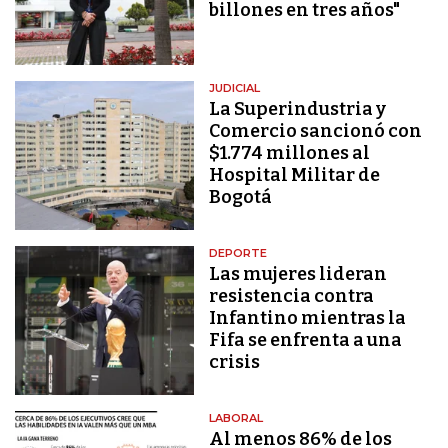
billones en tres años"
JUDICIAL
La Superindustria y
Comercio sancionó con
$1.774 millones al
Hospital Militar de
Bogotá
DEPORTE
Las mujeres lideran
resistencia contra
Infantino mientras la
Fifa se enfrenta a una
crisis
LABORAL
Al menos 86% de los