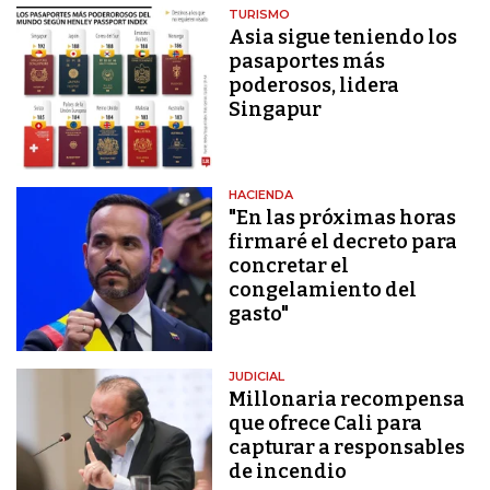
TURISMO
Asia sigue teniendo los
pasaportes más
poderosos, lidera
Singapur
HACIENDA
"En las próximas horas
firmaré el decreto para
concretar el
congelamiento del
gasto"
JUDICIAL
Millonaria recompensa
que ofrece Cali para
capturar a responsables
de incendio