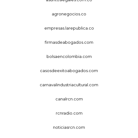
agronegocios.co
empresas.larepublica.co
firmasdeabogados.com
bolsaencolombia.com
casosdeexitoabogados.com
carnavalindustriacultural.com
canalrcn.com
rcnradio.com
noticiasrcn.com