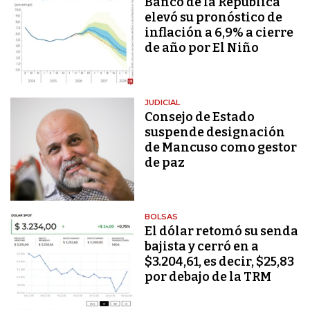
Banco de la República
elevó su pronóstico de
inflación a 6,9% a cierre
de año por El Niño
JUDICIAL
Consejo de Estado
suspende designación
de Mancuso como gestor
de paz
BOLSAS
El dólar retomó su senda
bajista y cerró en a
$3.204,61, es decir, $25,83
por debajo de la TRM