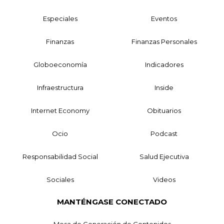
Especiales
Eventos
Finanzas
Finanzas Personales
Globoeconomía
Indicadores
Infraestructura
Inside
Internet Economy
Obituarios
Ocio
Podcast
Responsabilidad Social
Salud Ejecutiva
Sociales
Videos
MANTÉNGASE CONECTADO
Mesa de Generación de Contenidos