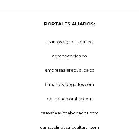
PORTALES ALIADOS:
asuntoslegales.com.co
agronegocios.co
empresas.larepublica.co
firmasdeabogados.com
bolsaencolombia.com
casosdeexitoabogados.com
carnavalindustriacultural.com