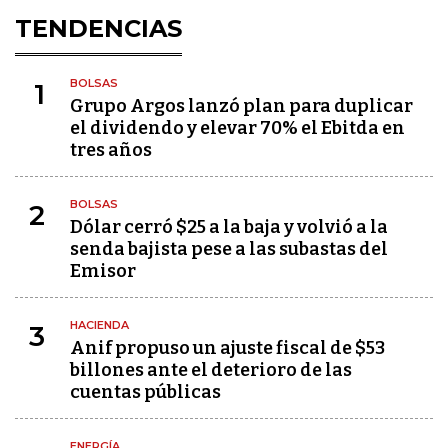
TENDENCIAS
BOLSAS
1
Grupo Argos lanzó plan para duplicar
el dividendo y elevar 70% el Ebitda en
tres años
BOLSAS
2
Dólar cerró $25 a la baja y volvió a la
senda bajista pese a las subastas del
Emisor
HACIENDA
3
Anif propuso un ajuste fiscal de $53
billones ante el deterioro de las
cuentas públicas
ENERGÍA