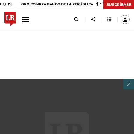
$ 399.745,16
+$ 2.295,71
+
ORO COMPRA BANCO DE LA REPÚBLICA
SUSCRÍBASE