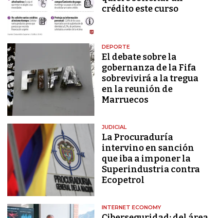
crédito este curso
DEPORTE
El debate sobre la
gobernanza de la Fifa
sobrevivirá a la tregua
en la reunión de
Marruecos
JUDICIAL
La Procuraduría
intervino en sanción
que iba a imponer la
Superindustria contra
Ecopetrol
INTERNET ECONOMY
Ciberseguridad: del área