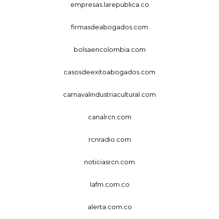
empresas.larepublica.co
firmasdeabogados.com
bolsaencolombia.com
casosdeexitoabogados.com
carnavalindustriacultural.com
canalrcn.com
rcnradio.com
noticiasrcn.com
lafm.com.co
alerta.com.co